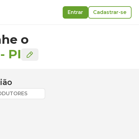
Entrar
Cadastrar-se
he o
-
PI
ião
RODUTORES