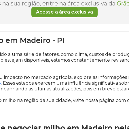
na sua região, entre na área exclusiva da
Grão
Acesse a área exclusiva
o
em
Madeiro
-
PI
ido a uma série de fatores, como clima, custos de pro
o estejam disponíveis, estamos constantemente revisan
 impacto no mercado agrícola, explore as informações 
o
. Esses estados exercem uma influência significativa sob
ompanhando as últimas atualizações, pois em breve estare
o milho
na região da sua cidade, visite nossa página com 
e negociar milho em Madeiro
pel