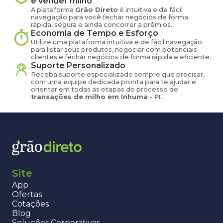
e vender
milho
A plataforma
Grão Direto
é intuitiva e de fácil
navegação para você fechar negócios de forma
rápida, segura e ainda concorrer a prêmios.
Economia de Tempo e Esforço
Utilize uma plataforma intuitiva e de fácil navegação
para listar seus produtos, negociar com potenciais
clientes e fechar negócios de forma rápida e eficiente.
Suporte Personalizado
Receba suporte especializado sempre que precisar,
com uma equipe dedicada pronta para te ajudar e
orientar em todas as etapas do processo de
transações de
milho
em
Inhuma
-
PI
.
Site
App
Ofertas
Cotações
Blog
Soluções Corporativas