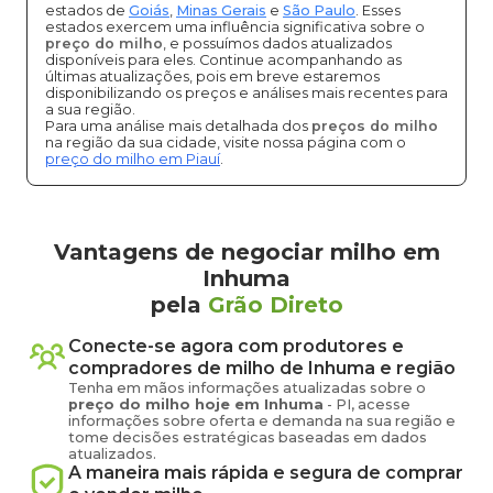
estados de
Goiás
,
Minas Gerais
e
São Paulo
. Esses
estados exercem uma influência significativa sobre o
preço do milho
, e possuímos dados atualizados
disponíveis para eles. Continue acompanhando as
últimas atualizações, pois em breve estaremos
disponibilizando os preços e análises mais recentes para
a sua região.
Para uma análise mais detalhada dos
preços do milho
na região da sua cidade, visite nossa página com o
preço do milho em Piauí
.
Vantagens de negociar milho em
Inhuma
pela
Grão Direto
Conecte-se agora com produtores e
compradores de
milho
de
Inhuma
e região
Tenha em mãos informações atualizadas sobre o
preço
do milho
hoje em
Inhuma
-
PI
, acesse
informações sobre oferta e demanda na sua região e
tome decisões estratégicas baseadas em dados
atualizados.
A maneira mais rápida e segura de comprar