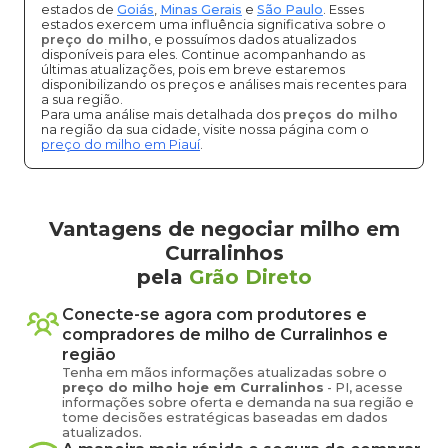
estados de
Goiás
,
Minas Gerais
e
São Paulo
. Esses
estados exercem uma influência significativa sobre o
preço do milho
, e possuímos dados atualizados
disponíveis para eles. Continue acompanhando as
últimas atualizações, pois em breve estaremos
disponibilizando os preços e análises mais recentes para
a sua região.
Para uma análise mais detalhada dos
preços do milho
na região da sua cidade, visite nossa página com o
preço do milho em Piauí
.
Vantagens de negociar milho em
Curralinhos
pela
Grão Direto
Conecte-se agora com produtores e
compradores de
milho
de
Curralinhos
e
região
Tenha em mãos informações atualizadas sobre o
preço
do milho
hoje em
Curralinhos
-
PI
, acesse
informações sobre oferta e demanda na sua região e
tome decisões estratégicas baseadas em dados
atualizados.