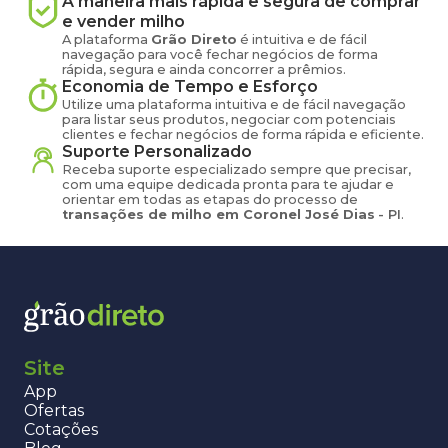
A maneira mais rápida e segura de comprar
e vender
milho
A plataforma
Grão Direto
é intuitiva e de fácil
navegação para você fechar negócios de forma
rápida, segura e ainda concorrer a prêmios.
Economia de Tempo e Esforço
Utilize uma plataforma intuitiva e de fácil navegação
para listar seus produtos, negociar com potenciais
clientes e fechar negócios de forma rápida e eficiente.
Suporte Personalizado
Receba suporte especializado sempre que precisar,
com uma equipe dedicada pronta para te ajudar e
orientar em todas as etapas do processo de
transações de
milho
em
Coronel José Dias
-
PI
.
Site
App
Ofertas
Cotações