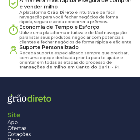
A maneira mais rápida e segura de comprar
e vender
milho
A plataforma
Grão Direto
é intuitiva e de fácil
navegação para você fechar negócios de forma
rápida, segura e ainda concorrer a prêmios.
Economia de Tempo e Esforço
Utilize uma plataforma intuitiva e de fácil navegação
para listar seus produtos, negociar com potenciais
clientes e fechar negócios de forma rápida e eficiente.
Suporte Personalizado
Receba suporte especializado sempre que precisar,
com uma equipe dedicada pronta para te ajudar e
orientar em todas as etapas do processo de
transações de
milho
em
Canto do Buriti
-
PI
.
Site
App
Ofertas
Cotações