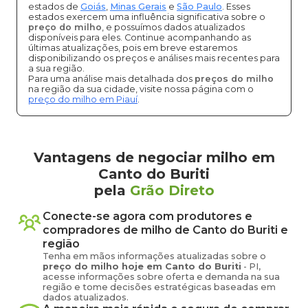
estados de
Goiás
,
Minas Gerais
e
São Paulo
. Esses
estados exercem uma influência significativa sobre o
preço do milho
, e possuímos dados atualizados
disponíveis para eles. Continue acompanhando as
últimas atualizações, pois em breve estaremos
disponibilizando os preços e análises mais recentes para
a sua região.
Para uma análise mais detalhada dos
preços do milho
na região da sua cidade, visite nossa página com o
preço do milho em Piauí
.
Vantagens de negociar milho em
Canto do Buriti
pela
Grão Direto
Conecte-se agora com produtores e
compradores de
milho
de
Canto do Buriti
e
região
Tenha em mãos informações atualizadas sobre o
preço
do milho
hoje em
Canto do Buriti
-
PI
,
acesse informações sobre oferta e demanda na sua
região e tome decisões estratégicas baseadas em
dados atualizados.