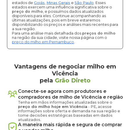
estados de
Goiás
,
Minas Gerais
e
São Paulo
. Esses
estados exercem uma influência significativa sobre o
preço do milho
, e possuímos dados atualizados
disponíveis para eles. Continue acompanhando as
últimas atualizações, pois em breve estaremos
disponibilizando os preços e análises mais recentes para
a sua região.
Para uma análise mais detalhada dos
preços do milho
na região da sua cidade, visite nossa página com o
preço do milho em Pernambuco
.
Vantagens de negociar milho em
Vicência
pela
Grão Direto
Conecte-se agora com produtores e
compradores de
milho
de
Vicência
e região
Tenha em mãos informações atualizadas sobre o
preço
do milho
hoje em
Vicência
-
PE
, acesse
informações sobre oferta e demanda na sua região e
tome decisões estratégicas baseadas em dados
atualizados.
A maneira mais rápida e segura de comprar