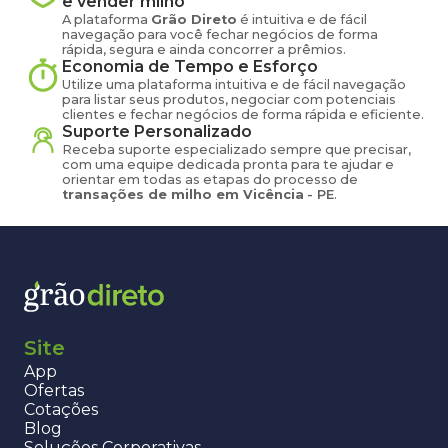
e vender
milho
A plataforma
Grão Direto
é intuitiva e de fácil
navegação para você fechar negócios de forma
rápida, segura e ainda concorrer a prêmios.
Economia de Tempo e Esforço
Utilize uma plataforma intuitiva e de fácil navegação
para listar seus produtos, negociar com potenciais
clientes e fechar negócios de forma rápida e eficiente.
Suporte Personalizado
Receba suporte especializado sempre que precisar,
com uma equipe dedicada pronta para te ajudar e
orientar em todas as etapas do processo de
transações de
milho
em
Vicência
-
PE
.
Site
App
Ofertas
Cotações
Blog
Soluções Corporativas