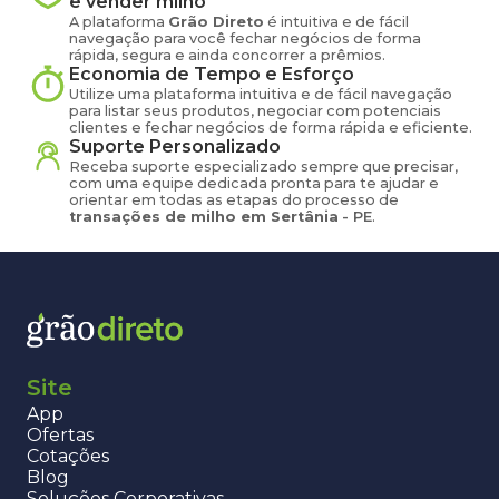
e vender
milho
A plataforma
Grão Direto
é intuitiva e de fácil
navegação para você fechar negócios de forma
rápida, segura e ainda concorrer a prêmios.
Economia de Tempo e Esforço
Utilize uma plataforma intuitiva e de fácil navegação
para listar seus produtos, negociar com potenciais
clientes e fechar negócios de forma rápida e eficiente.
Suporte Personalizado
Receba suporte especializado sempre que precisar,
com uma equipe dedicada pronta para te ajudar e
orientar em todas as etapas do processo de
transações de
milho
em
Sertânia
-
PE
.
Site
App
Ofertas
Cotações
Blog
Soluções Corporativas