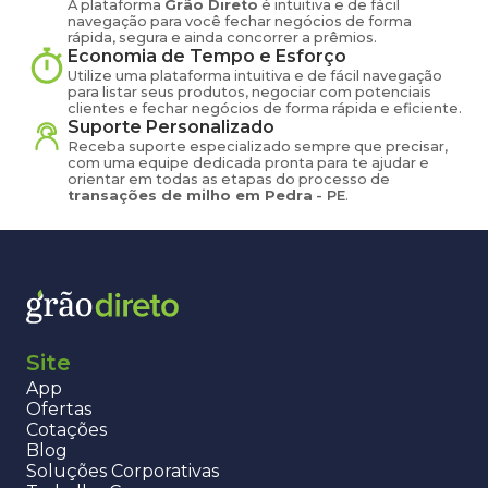
A plataforma
Grão Direto
é intuitiva e de fácil
navegação para você fechar negócios de forma
rápida, segura e ainda concorrer a prêmios.
Economia de Tempo e Esforço
Utilize uma plataforma intuitiva e de fácil navegação
para listar seus produtos, negociar com potenciais
clientes e fechar negócios de forma rápida e eficiente.
Suporte Personalizado
Receba suporte especializado sempre que precisar,
com uma equipe dedicada pronta para te ajudar e
orientar em todas as etapas do processo de
transações de
milho
em
Pedra
-
PE
.
Site
App
Ofertas
Cotações
Blog
Soluções Corporativas