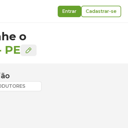
Entrar
Cadastrar-se
he o
-
PE
ião
RODUTORES