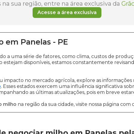
na sua região, entre na área exclusiva da
Grão
Acesse a área exclusiva
o
em
Panelas
-
PE
ido a uma série de fatores, como clima, custos de pro
 estejam disponíveis, estamos constantemente revisand
 impacto no mercado agrícola, explore as informações 
o
. Esses estados exercem uma influência significativa sob
ompanhando as últimas atualizações, pois em breve estare
o milho
na região da sua cidade, visite nossa página com 
e negociar milho em Panelas
pel