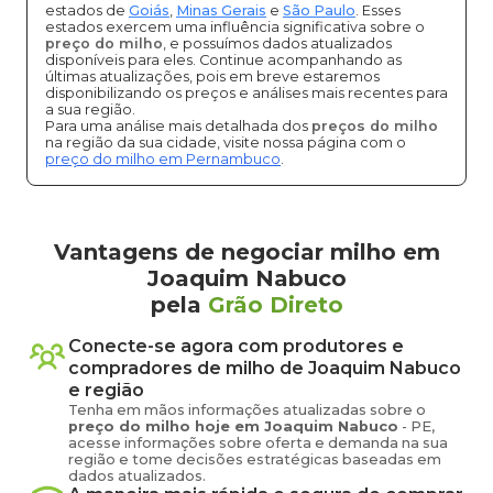
estados de
Goiás
,
Minas Gerais
e
São Paulo
. Esses
estados exercem uma influência significativa sobre o
preço do milho
, e possuímos dados atualizados
disponíveis para eles. Continue acompanhando as
últimas atualizações, pois em breve estaremos
disponibilizando os preços e análises mais recentes para
a sua região.
Para uma análise mais detalhada dos
preços do milho
na região da sua cidade, visite nossa página com o
preço do milho em Pernambuco
.
Vantagens de negociar milho em
Joaquim Nabuco
pela
Grão Direto
Conecte-se agora com produtores e
compradores de
milho
de
Joaquim Nabuco
e região
Tenha em mãos informações atualizadas sobre o
preço
do milho
hoje em
Joaquim Nabuco
-
PE
,
acesse informações sobre oferta e demanda na sua
região e tome decisões estratégicas baseadas em
dados atualizados.