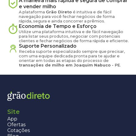
A maneira mais rápida e segura de comprar
e vender
milho
A plataforma
Grão Direto
é intuitiva e de fácil
navegação para você fechar negócios de forma
rápida, segura e ainda concorrer a prêmios.
Economia de Tempo e Esforço
Utilize uma plataforma intuitiva e de fácil navegação
para listar seus produtos, negociar com potenciais
clientes e fechar negócios de forma rápida e eficiente.
Suporte Personalizado
Receba suporte especializado sempre que precisar,
com uma equipe dedicada pronta para te ajudar e
orientar em todas as etapas do processo de
transações de
milho
em
Joaquim Nabuco
-
PE
.
Site
App
Ofertas
Cotações