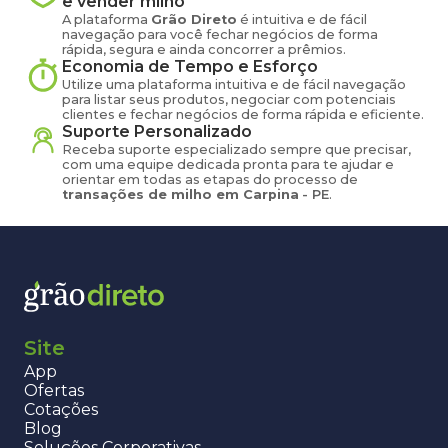
e vender
milho
A plataforma
Grão Direto
é intuitiva e de fácil
navegação para você fechar negócios de forma
rápida, segura e ainda concorrer a prêmios.
Economia de Tempo e Esforço
Utilize uma plataforma intuitiva e de fácil navegação
para listar seus produtos, negociar com potenciais
clientes e fechar negócios de forma rápida e eficiente.
Suporte Personalizado
Receba suporte especializado sempre que precisar,
com uma equipe dedicada pronta para te ajudar e
orientar em todas as etapas do processo de
transações de
milho
em
Carpina
-
PE
.
Site
App
Ofertas
Cotações
Blog
Soluções Corporativas