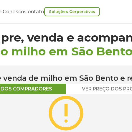
e Conosco
Contato
Soluções Corporativas
pre, venda e acompan
do milho em São Bent
 e venda de
milho
em
São Bento
e r
O DOS COMPRADORES
VER PREÇO DOS P