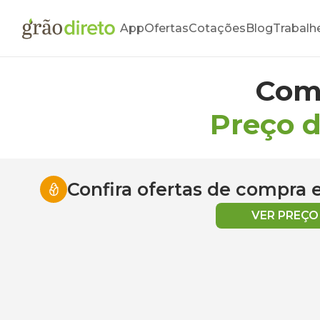
App
Ofertas
Cotações
Blog
Trabalh
Com
Preço 
Confira ofertas de compra
VER PREÇ