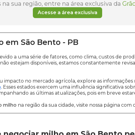
na sua região, entre na área exclusiva da
Grão
Acesse a área exclusiva
o
em
São Bento
-
PB
devido a uma série de fatores, como clima, custos de 
não estejam disponíveis, estamos constantemente revis
 impacto no mercado agrícola, explore as informações 
o
. Esses estados exercem uma influência significativa sob
ompanhando as últimas atualizações, pois em breve estare
o milho
na região da sua cidade, visite nossa página com 
 negociar milho em São Bento
pe