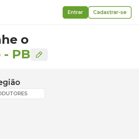
Entrar
Cadastrar-se
he o
o
-
PB
egião
RODUTORES