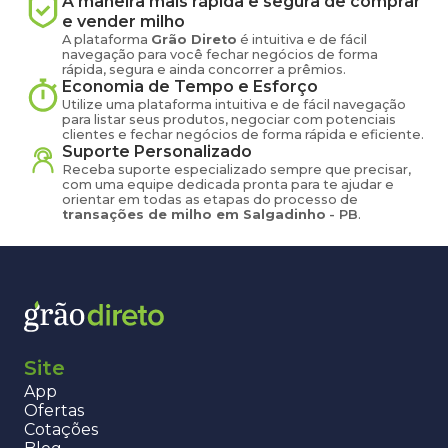
A maneira mais rápida e segura de comprar
e vender
milho
A plataforma
Grão Direto
é intuitiva e de fácil
navegação para você fechar negócios de forma
rápida, segura e ainda concorrer a prêmios.
Economia de Tempo e Esforço
Utilize uma plataforma intuitiva e de fácil navegação
para listar seus produtos, negociar com potenciais
clientes e fechar negócios de forma rápida e eficiente.
Suporte Personalizado
Receba suporte especializado sempre que precisar,
com uma equipe dedicada pronta para te ajudar e
orientar em todas as etapas do processo de
transações de
milho
em
Salgadinho
-
PB
.
Site
App
Ofertas
Cotações