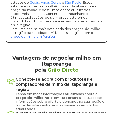
estados de
Goiás
,
Minas Gerais
e
São Paulo
. Esses
estados exercem uma influência significativa sobre o
preço do milho
, e possuímos dados atualizados
disponíveis para eles. Continue acompanhando as
últimas atualizações, pois em breve estaremos
disponibilizando os preços e análises mais recentes para
a sua região.
Para uma análise mais detalhada dos
preços do milho
na região da sua cidade, visite nossa página com o
preço do milho em Paraíba
.
Vantagens de negociar milho em
Itaporanga
pela
Grão Direto
Conecte-se agora com produtores e
compradores de
milho
de
Itaporanga
e
região
Tenha em mãos informações atualizadas sobre o
preço
do milho
hoje em
Itaporanga
-
PB
, acesse
informações sobre oferta e demanda na sua região e
tome decisões estratégicas baseadas em dados
atualizados.