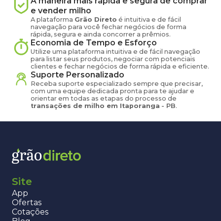
A maneira mais rápida e segura de comprar
e vender
milho
A plataforma
Grão Direto
é intuitiva e de fácil
navegação para você fechar negócios de forma
rápida, segura e ainda concorrer a prêmios.
Economia de Tempo e Esforço
Utilize uma plataforma intuitiva e de fácil navegação
para listar seus produtos, negociar com potenciais
clientes e fechar negócios de forma rápida e eficiente.
Suporte Personalizado
Receba suporte especializado sempre que precisar,
com uma equipe dedicada pronta para te ajudar e
orientar em todas as etapas do processo de
transações de
milho
em
Itaporanga
-
PB
.
Site
App
Ofertas
Cotações