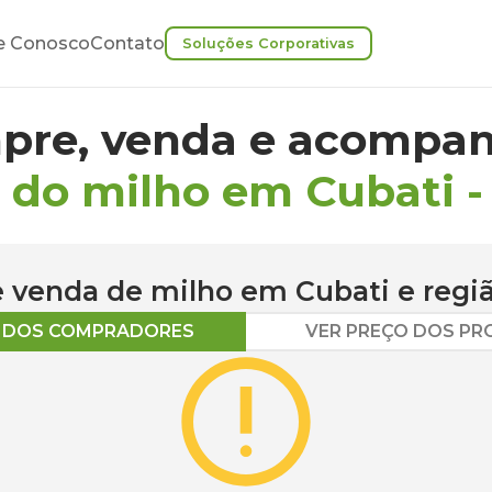
e Conosco
Contato
Soluções Corporativas
pre, venda e acompan
 do milho em Cubati
 e venda de
milho
em
Cubati
e regi
O DOS COMPRADORES
VER PREÇO DOS P