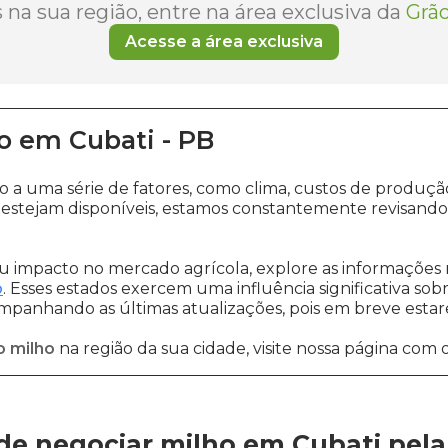
na sua região, entre na área exclusiva da
Grão
Acesse a área exclusiva
o
em
Cubati
-
PB
do a uma série de fatores, como clima, custos de prod
estejam disponíveis, estamos constantemente revisando
 impacto no mercado agrícola, explore as informações 
o
. Esses estados exercem uma influência significativa sob
ompanhando as últimas atualizações, pois em breve estare
o milho
na região da sua cidade, visite nossa página com 
de negociar milho em Cubati
pel