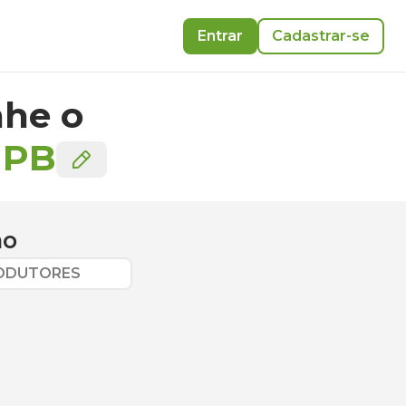
Entrar
Cadastrar-se
he o
-
PB
ão
RODUTORES