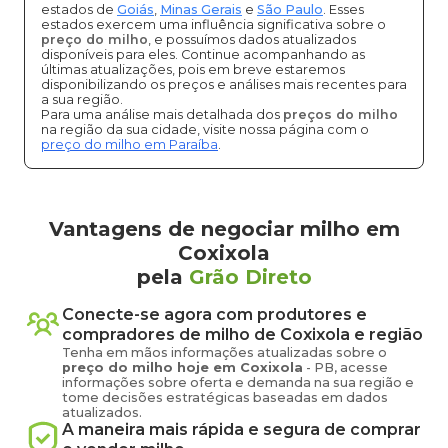
estados de
Goiás
,
Minas Gerais
e
São Paulo
. Esses
estados exercem uma influência significativa sobre o
preço do milho
, e possuímos dados atualizados
disponíveis para eles. Continue acompanhando as
últimas atualizações, pois em breve estaremos
disponibilizando os preços e análises mais recentes para
a sua região.
Para uma análise mais detalhada dos
preços do milho
na região da sua cidade, visite nossa página com o
preço do milho em Paraíba
.
Vantagens de negociar milho em
Coxixola
pela
Grão Direto
Conecte-se agora com produtores e
compradores de
milho
de
Coxixola
e região
Tenha em mãos informações atualizadas sobre o
preço
do milho
hoje em
Coxixola
-
PB
, acesse
informações sobre oferta e demanda na sua região e
tome decisões estratégicas baseadas em dados
atualizados.
A maneira mais rápida e segura de comprar