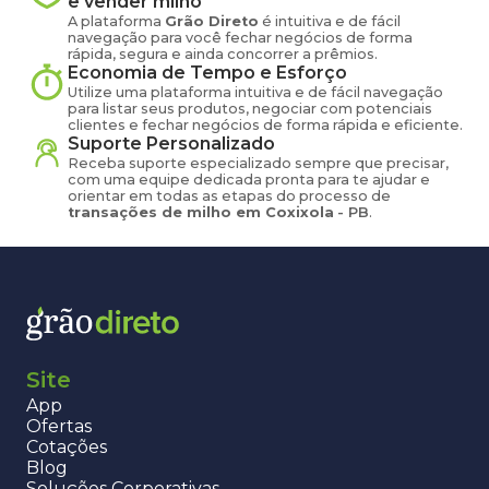
e vender
milho
A plataforma
Grão Direto
é intuitiva e de fácil
navegação para você fechar negócios de forma
rápida, segura e ainda concorrer a prêmios.
Economia de Tempo e Esforço
Utilize uma plataforma intuitiva e de fácil navegação
para listar seus produtos, negociar com potenciais
clientes e fechar negócios de forma rápida e eficiente.
Suporte Personalizado
Receba suporte especializado sempre que precisar,
com uma equipe dedicada pronta para te ajudar e
orientar em todas as etapas do processo de
transações de
milho
em
Coxixola
-
PB
.
Site
App
Ofertas
Cotações
Blog
Soluções Corporativas