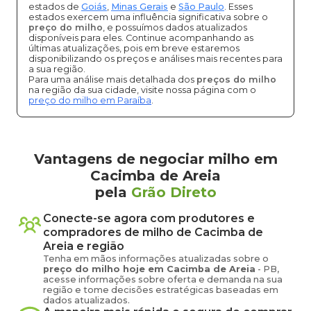
estados de
Goiás
,
Minas Gerais
e
São Paulo
. Esses
estados exercem uma influência significativa sobre o
preço do milho
, e possuímos dados atualizados
disponíveis para eles. Continue acompanhando as
últimas atualizações, pois em breve estaremos
disponibilizando os preços e análises mais recentes para
a sua região.
Para uma análise mais detalhada dos
preços do milho
na região da sua cidade, visite nossa página com o
preço do milho em Paraíba
.
Vantagens de negociar milho em
Cacimba de Areia
pela
Grão Direto
Conecte-se agora com produtores e
compradores de
milho
de
Cacimba de
Areia
e região
Tenha em mãos informações atualizadas sobre o
preço
do milho
hoje em
Cacimba de Areia
-
PB
,
acesse informações sobre oferta e demanda na sua
região e tome decisões estratégicas baseadas em
dados atualizados.