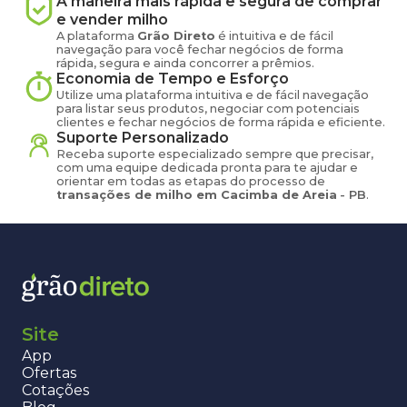
A maneira mais rápida e segura de comprar
e vender
milho
A plataforma
Grão Direto
é intuitiva e de fácil
navegação para você fechar negócios de forma
rápida, segura e ainda concorrer a prêmios.
Economia de Tempo e Esforço
Utilize uma plataforma intuitiva e de fácil navegação
para listar seus produtos, negociar com potenciais
clientes e fechar negócios de forma rápida e eficiente.
Suporte Personalizado
Receba suporte especializado sempre que precisar,
com uma equipe dedicada pronta para te ajudar e
orientar em todas as etapas do processo de
transações de
milho
em
Cacimba de Areia
-
PB
.
Site
App
Ofertas
Cotações