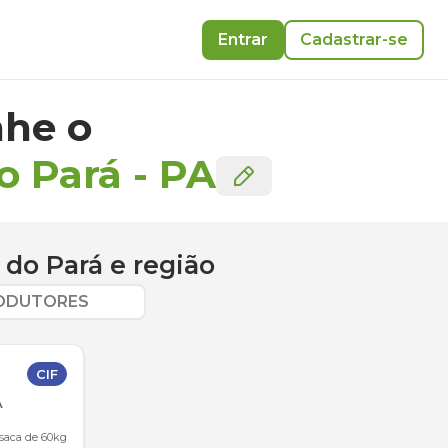
Entrar
Cadastrar-se
he o
o Pará
-
PA
 do Pará
e região
RODUTORES
CIF
A
 saca de 60kg