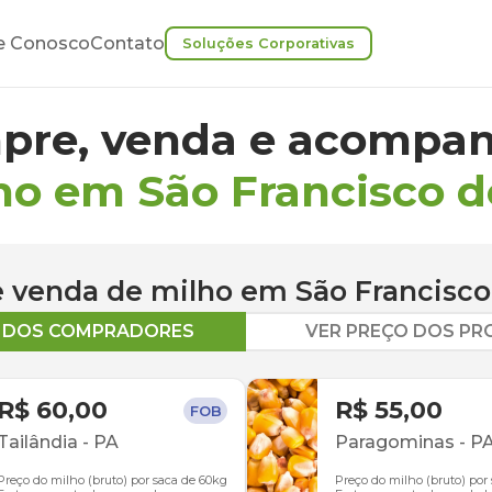
e Conosco
Contato
Soluções Corporativas
pre, venda e acompan
ho em São Francisco d
 e venda de
milho
em
São Francisco
O DOS COMPRADORES
VER PREÇO DOS P
R$ 60,00
R$ 55,00
FOB
Tailândia
-
PA
Paragominas
-
P
Preço do milho (bruto) por saca de 60kg
Preço do milho (bruto) por