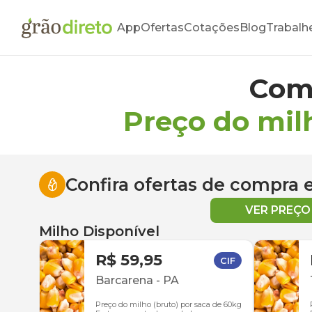
App
Ofertas
Cotações
Blog
Trabalh
Com
Preço do mil
Confira ofertas de compra
VER PREÇ
Milho Disponível
R$ 59,95
CIF
Barcarena
-
PA
Preço do milho (bruto) por saca de 60kg