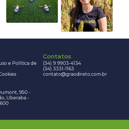
Contatos
so e Política de
(34) 9 9903-4134
(34) 3331-1163
 Cookies
contato@graodireto.com.br
Dumont, 950 -
ão, Uberaba -
-600