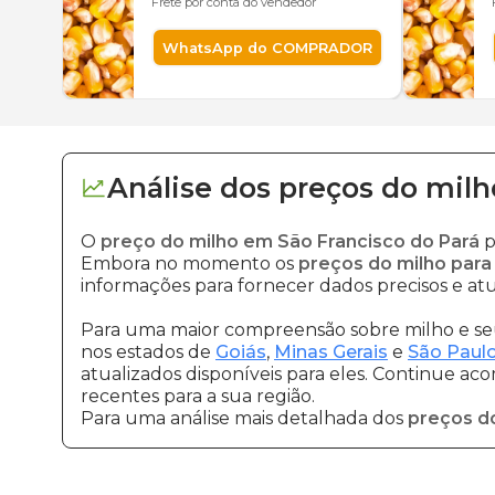
Frete por conta do vendedor
WhatsApp do COMPRADOR
Análise dos
preços
do milh
O
preço do milho em São Francisco do Pará
p
Embora no momento os
preços do milho para
informações para fornecer dados precisos e atu
Para uma maior compreensão sobre milho e seu
nos estados de
Goiás
,
Minas Gerais
e
São Paul
atualizados disponíveis para eles. Continue ac
recentes para a sua região.
Para uma análise mais detalhada dos
preços d