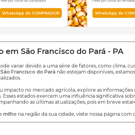
Frete por conta do comprador
Frete por conta do vended
WhatsApp do COMPRADOR
WhatsApp do CO
o
em
São Francisco do Pará
-
PA
ode variar devido a uma série de fatores, como clima, 
 São Francisco do Pará
não estejam disponíveis, estamo
alizados.
 impacto no mercado agrícola, explore as informações 
o
. Esses estados exercem uma influência significativa sob
ompanhando as últimas atualizações, pois em breve estare
o milho
na região da sua cidade, visite nossa página com 