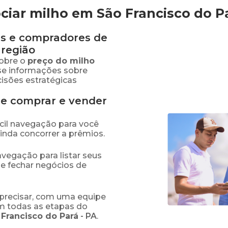
iar milho em São Francisco do P
s e compradores de
região
obre o
preço
do milho
sse informações sobre
isões estratégicas
de comprar e vender
fácil navegação para você
ainda concorrer a prêmios.
navegação para listar seus
 e fechar negócios de
precisar, com uma equipe
em todas as etapas do
 Francisco do Pará
-
PA
.