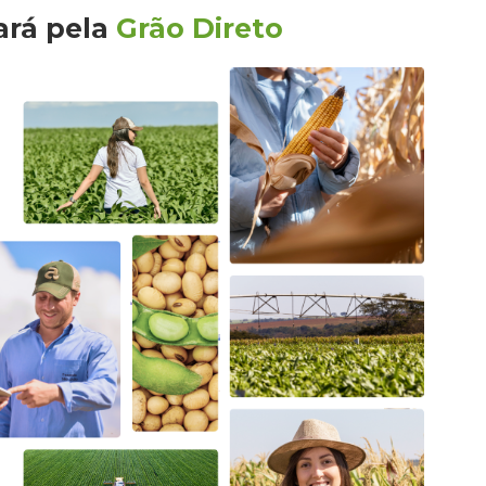
ará
pela
Grão Direto