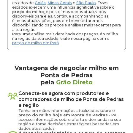
estados de
Goiás
,
Minas Gerais
e
São Paulo
. Esses
estados exercem uma influência significativa sobre o
preço do milho
, e possuímos dados atualizados
disponíveis para eles. Continue acompanhando as
últimas atualizações, pois em breve estaremos
disponibilizando os preços e análises mais recentes para
a sua região.
Para uma análise mais detalhada dos
preços do milho
na região da sua cidade, visite nossa página com o
preço do milho em Pará
.
Vantagens de negociar milho em
Ponta de Pedras
pela
Grão Direto
Conecte-se agora com produtores e
compradores de
milho
de
Ponta de Pedras
e região
Tenha em mãos informações atualizadas sobre o
preço
do milho
hoje em
Ponta de Pedras
-
PA
,
acesse informações sobre oferta e demanda na sua
região e tome decisões estratégicas baseadas em
dados atualizados.