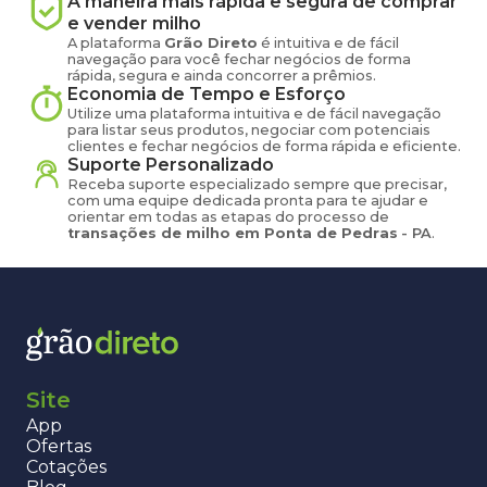
A maneira mais rápida e segura de comprar
e vender
milho
A plataforma
Grão Direto
é intuitiva e de fácil
navegação para você fechar negócios de forma
rápida, segura e ainda concorrer a prêmios.
Economia de Tempo e Esforço
Utilize uma plataforma intuitiva e de fácil navegação
para listar seus produtos, negociar com potenciais
clientes e fechar negócios de forma rápida e eficiente.
Suporte Personalizado
Receba suporte especializado sempre que precisar,
com uma equipe dedicada pronta para te ajudar e
orientar em todas as etapas do processo de
transações de
milho
em
Ponta de Pedras
-
PA
.
Site
App
Ofertas
Cotações