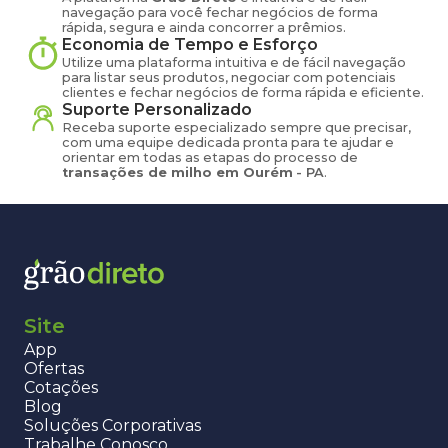
navegação para você fechar negócios de forma
rápida, segura e ainda concorrer a prêmios.
Economia de Tempo e Esforço
Utilize uma plataforma intuitiva e de fácil navegação
para listar seus produtos, negociar com potenciais
clientes e fechar negócios de forma rápida e eficiente.
Suporte Personalizado
Receba suporte especializado sempre que precisar,
com uma equipe dedicada pronta para te ajudar e
orientar em todas as etapas do processo de
transações de
milho
em
Ourém
-
PA
.
Site
App
Ofertas
Cotações
Blog
Soluções Corporativas
Trabalhe Conosco