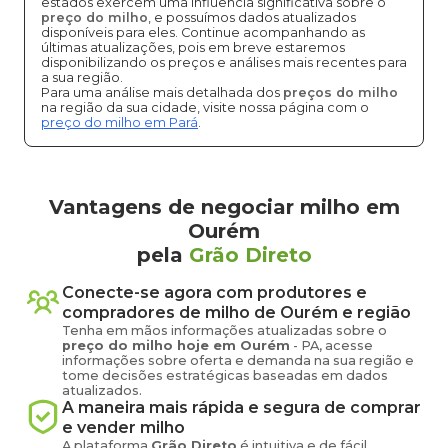
estados exercem uma influência significativa sobre o
preço do milho
, e possuímos dados atualizados
disponíveis para eles. Continue acompanhando as
últimas atualizações, pois em breve estaremos
disponibilizando os preços e análises mais recentes para
a sua região.
Para uma análise mais detalhada dos
preços do milho
na região da sua cidade, visite nossa página com o
preço do milho em Pará
.
Vantagens de negociar milho em
Ourém
pela
Grão Direto
Conecte-se agora com produtores e
compradores de
milho
de
Ourém
e região
Tenha em mãos informações atualizadas sobre o
preço
do milho
hoje em
Ourém
-
PA
, acesse
informações sobre oferta e demanda na sua região e
tome decisões estratégicas baseadas em dados
atualizados.
A maneira mais rápida e segura de comprar
e vender
milho
A plataforma
Grão Direto
é intuitiva e de fácil