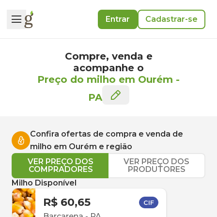
Entrar
Cadastrar-se
Compre, venda e
acompanhe o
Preço do milho em Ourém
-
PA
Confira ofertas de compra e venda de
milho
em
Ourém
e região
VER PREÇO DOS
VER PREÇO DOS
COMPRADORES
PRODUTORES
Milho Disponível
R$ 60,65
CIF
Barcarena
-
PA