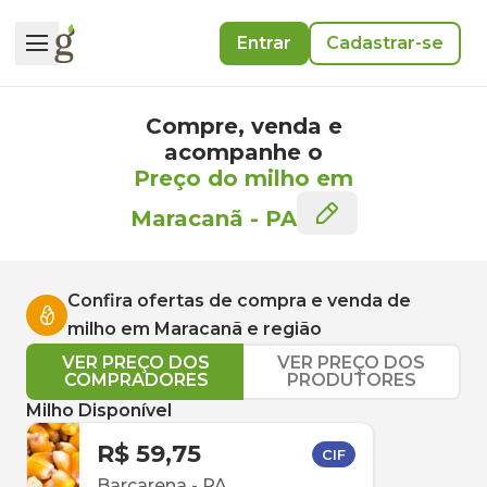
Entrar
Cadastrar-se
Compre, venda e
acompanhe o
Preço do milho em
Maracanã
-
PA
Confira ofertas de compra e venda de
milho
em
Maracanã
e região
VER PREÇO DOS
VER PREÇO DOS
COMPRADORES
PRODUTORES
Milho Disponível
R$ 59,75
CIF
Barcarena
-
PA