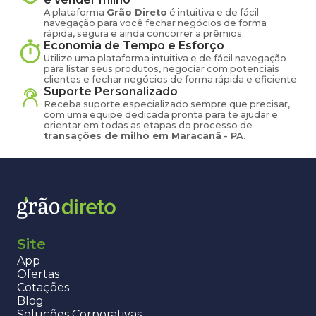
A plataforma
Grão Direto
é intuitiva e de fácil
navegação para você fechar negócios de forma
rápida, segura e ainda concorrer a prêmios.
Economia de Tempo e Esforço
Utilize uma plataforma intuitiva e de fácil navegação
para listar seus produtos, negociar com potenciais
clientes e fechar negócios de forma rápida e eficiente.
Suporte Personalizado
Receba suporte especializado sempre que precisar,
com uma equipe dedicada pronta para te ajudar e
orientar em todas as etapas do processo de
transações de
milho
em
Maracanã
-
PA
.
Site
App
Ofertas
Cotações
Blog
Soluções Corporativas