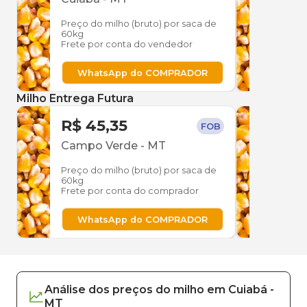
Preço do milho (bruto) por saca de
Preço
60kg
60kg
Frete por conta do vendedor
Frete
WhatsApp do COMPRADOR
W
Milho Entrega Futura
R$ 45,35
R$ 
FOB
Campo Verde
-
MT
Cam
Preço do milho (bruto) por saca de
Preço
60kg
60kg
Frete por conta do comprador
Frete
WhatsApp do COMPRADOR
W
Análise dos
preços
do milho
em
Cuiabá
-
MT