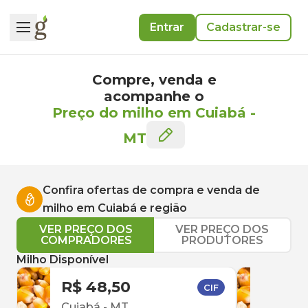
Entrar
Cadastrar-se
Compre, venda e
acompanhe o
Preço do milho em Cuiabá
-
MT
Confira ofertas de compra e venda de
milho
em
Cuiabá
e região
VER PREÇO DOS
VER PREÇO DOS
COMPRADORES
PRODUTORES
Milho Disponível
R$ 48,50
R$ 
CIF
Cuiabá
-
MT
Rond