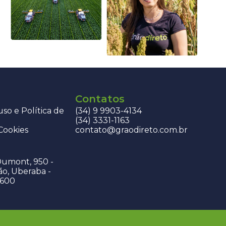
Contatos
so e Política de
(34) 9 9903-4134
(34) 3331-1163
 Cookies
contato@graodireto.com.br
Dumont, 950 -
ão, Uberaba -
-600