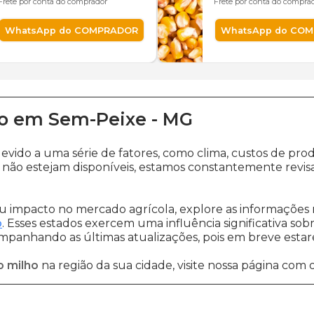
Frete por conta do comprador
Frete por conta do compra
WhatsApp do COMPRADOR
WhatsApp do CO
o
em
Sem-Peixe
-
MG
devido a uma série de fatores, como clima, custos de 
não estejam disponíveis, estamos constantemente revis
 impacto no mercado agrícola, explore as informações 
o
. Esses estados exercem uma influência significativa sob
ompanhando as últimas atualizações, pois em breve estare
o milho
na região da sua cidade, visite nossa página com 