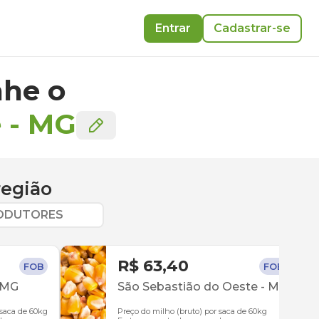
Entrar
Cadastrar-se
he o
e
-
MG
região
RODUTORES
R$ 63,40
FOB
FOB
MG
São Sebastião do Oeste
-
MG
 saca de 60kg
Preço do milho (bruto) por saca de 60kg