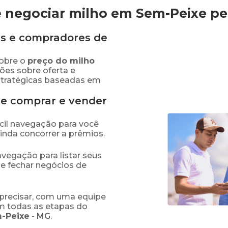
 negociar milho em Sem-Peixe
pe
s e compradores de
obre o
preço
do milho
ões sobre oferta e
stratégicas baseadas em
de comprar e vender
fácil navegação para você
ainda concorrer a prêmios.
navegação para listar seus
 e fechar negócios de
precisar, com uma equipe
em todas as etapas do
-Peixe
-
MG
.