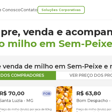
e Conosco
Contato
Soluções Corporativas
pre, venda e acompan
o milho em Sem-Peix
 e venda de
milho
em
Sem-Peixe
e 
O DOS COMPRADORES
VER PREÇO DOS P
R$ 70,00
R$ 63,80
FOB
Santa Luzia
-
MG
Bom Despacho
-
Preço do milho (bruto) por saca de 60kg
Preço do milho (bruto) por