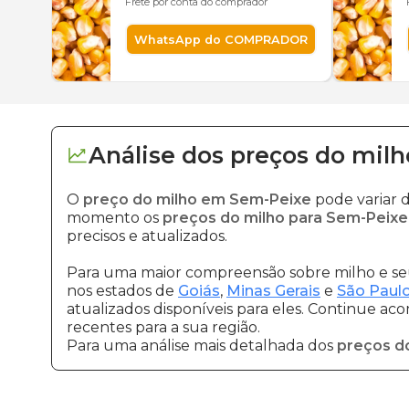
Frete por conta do comprador
WhatsApp do COMPRADOR
Análise dos
preços
do milh
O
preço do milho em Sem-Peixe
pode variar 
momento os
preços do milho para Sem-Peixe
precisos e atualizados.
Para uma maior compreensão sobre milho e seu
nos estados de
Goiás
,
Minas Gerais
e
São Paul
atualizados disponíveis para eles. Continue ac
recentes para a sua região.
Para uma análise mais detalhada dos
preços d