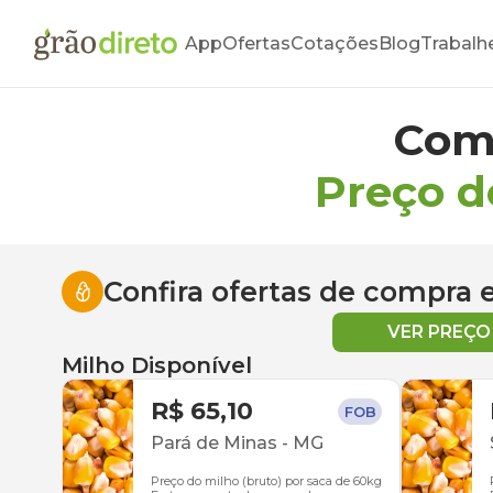
App
Ofertas
Cotações
Blog
Trabalh
Com
Preço d
Confira ofertas de compra
VER PREÇ
Milho Disponível
R$ 65,10
FOB
Pará de Minas
-
MG
Preço do milho (bruto) por saca de 60kg