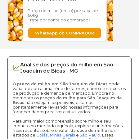
Preço do milho (bruto) por saca de
Preço
60kg
60kg
Frete por conta do comprador
Frete
WhatsApp do COMPRADOR
W
Análise dos
preços
do milho
em
São
Joaquim de Bicas
-
MG
O
preço do milho em São Joaquim de Bicas
pode
variar devido a uma série de fatores, como clima, custos
de produção e demanda de mercado. Embora no
momento os
preços do milho para São Joaquim de
Bicas
não estejam disponíveis, estamos
constantemente revisando nossas informações para
fornecer dados precisos e atualizados.
Para uma maior compreensão sobre milho e seu
impacto no mercado agrícola, explore as informações
mais recentes sobre o
valor da saca de milho
nos
estados de
Goiás
,
Minas Gerais
e
São Paulo
. Esses