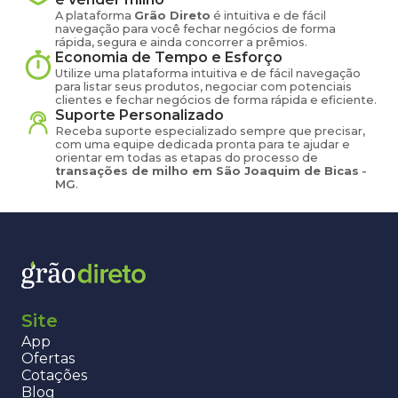
A plataforma
Grão Direto
é intuitiva e de fácil
navegação para você fechar negócios de forma
rápida, segura e ainda concorrer a prêmios.
Economia de Tempo e Esforço
Utilize uma plataforma intuitiva e de fácil navegação
para listar seus produtos, negociar com potenciais
clientes e fechar negócios de forma rápida e eficiente.
Suporte Personalizado
Receba suporte especializado sempre que precisar,
com uma equipe dedicada pronta para te ajudar e
orientar em todas as etapas do processo de
transações de
milho
em
São Joaquim de Bicas
-
MG
.
Site
App
Ofertas
Cotações
Blog