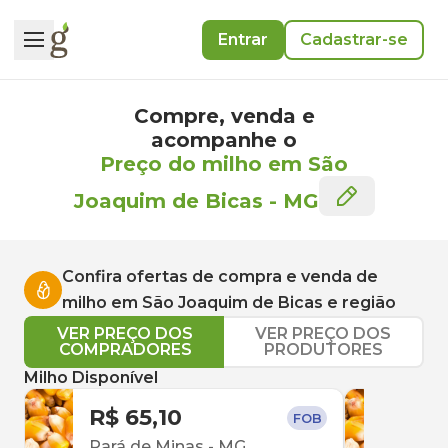
Entrar
Cadastrar-se
Compre, venda e
acompanhe o
Preço do milho em São
Joaquim de Bicas
-
MG
Confira ofertas de compra e venda de
milho
em
São Joaquim de Bicas
e região
VER PREÇO DOS
VER PREÇO DOS
COMPRADORES
PRODUTORES
Milho Disponível
R$ 65,10
R$ 
FOB
Pará de Minas
-
MG
Bet