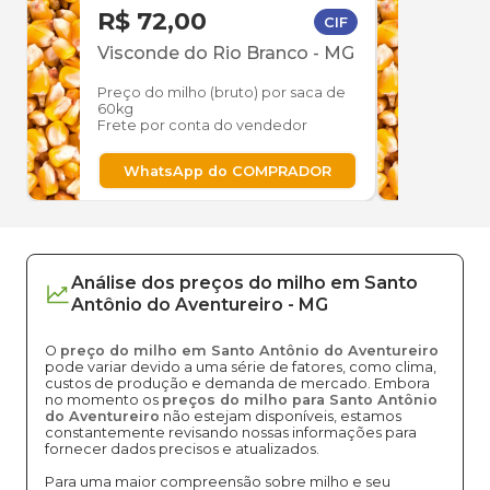
R$ 72,00
R$ 
CIF
Visconde do Rio Branco
-
MG
Sant
Aven
Preço do milho (bruto) por saca de
60kg
Preço
Frete por conta do vendedor
60kg
Frete
WhatsApp do COMPRADOR
W
Análise dos
preços
do milho
em
Santo
Antônio do Aventureiro
-
MG
O
preço do milho em Santo Antônio do Aventureiro
pode variar devido a uma série de fatores, como clima,
custos de produção e demanda de mercado. Embora
no momento os
preços do milho para Santo Antônio
do Aventureiro
não estejam disponíveis, estamos
constantemente revisando nossas informações para
fornecer dados precisos e atualizados.
Para uma maior compreensão sobre milho e seu