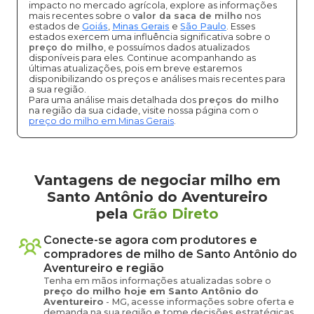
impacto no mercado agrícola, explore as informações
mais recentes sobre o
valor da saca de milho
nos
estados de
Goiás
,
Minas Gerais
e
São Paulo
. Esses
estados exercem uma influência significativa sobre o
preço do milho
, e possuímos dados atualizados
disponíveis para eles. Continue acompanhando as
últimas atualizações, pois em breve estaremos
disponibilizando os preços e análises mais recentes para
a sua região.
Para uma análise mais detalhada dos
preços do milho
na região da sua cidade, visite nossa página com o
preço do milho em Minas Gerais
.
Vantagens de negociar milho em
Santo Antônio do Aventureiro
pela
Grão Direto
Conecte-se agora com produtores e
compradores de
milho
de
Santo Antônio do
Aventureiro
e região
Tenha em mãos informações atualizadas sobre o
preço
do milho
hoje em
Santo Antônio do
Aventureiro
-
MG
, acesse informações sobre oferta e
demanda na sua região e tome decisões estratégicas