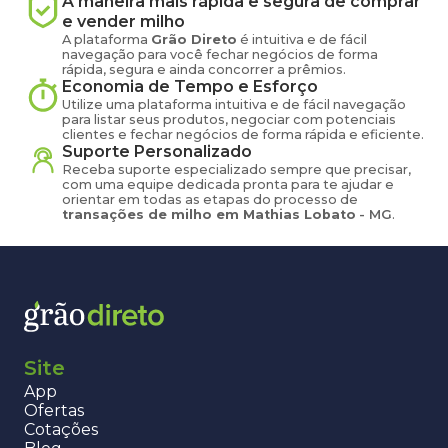
A maneira mais rápida e segura de comprar
e vender
milho
A plataforma
Grão Direto
é intuitiva e de fácil
navegação para você fechar negócios de forma
rápida, segura e ainda concorrer a prêmios.
Economia de Tempo e Esforço
Utilize uma plataforma intuitiva e de fácil navegação
para listar seus produtos, negociar com potenciais
clientes e fechar negócios de forma rápida e eficiente.
Suporte Personalizado
Receba suporte especializado sempre que precisar,
com uma equipe dedicada pronta para te ajudar e
orientar em todas as etapas do processo de
transações de
milho
em
Mathias Lobato
-
MG
.
Site
App
Ofertas
Cotações