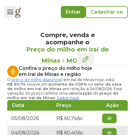
Entrar
Cadastrar-se
Compre, venda e
acompanhe o
Preço do milho em Iraí de
Minas
-
MG
Confira o
preço do milho hoje
em Iraí de Minas
e região
O
preço do milho disponível
em Iraí de Minas hoje
, está
R$ 60,74
. Houve um
aumento de 0,56%
no
valor da saca
de milho em Iraí de Minas
em relação a 04/08/2026. Essa
variação do preço reflete uma
valorização
do
preço do
milho em Iraí de Minas
.
Saiba mais!
Data
Preço
Ação
05/08/2026
R$ 60,74/sc
04/08/2026
R$ 60,40/sc