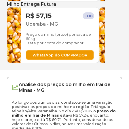
Milho Entrega Futura
R$ 57,15
R$ 
FOB
Uberaba
-
MG
Ube
Preço do milho (bruto) por saca de
Preço
60kg
60kg
Frete por conta do comprador
Frete
WhatsApp do COMPRADOR
W
Análise dos
preços
do milho
em
Iraí de
Minas
-
MG
Ao longo dos últimos dias, constatou-se uma
variação
positiva
nos
preços do milho na região Triângulo
Mineiro/Alto Paranaíba
. No dia 23/07/2026, o
preço do
milho em Iraí de Minas
estava R$ 57,24, enquanto,
hoje o preço está R$ 60,74. Portanto, considerando os
valores dos últimos 15 dias, houve uma
valorização
média de 6,11%.