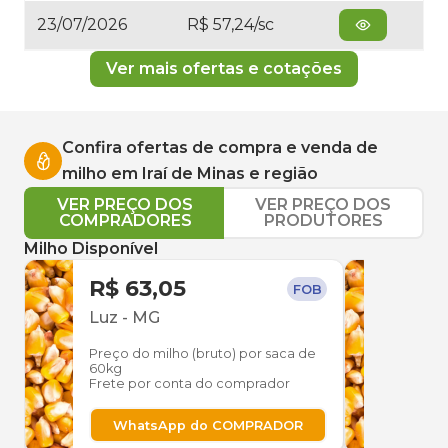
23/07/2026
R$ 57,24/sc
Ver mais ofertas e cotações
Confira ofertas de compra e venda de
milho
em
Iraí de Minas
e região
VER PREÇO DOS
VER PREÇO DOS
COMPRADORES
PRODUTORES
Milho Disponível
R$ 63,05
R$ 
FOB
Luz
-
MG
Bom
Preço do milho (bruto) por saca de
Preço
60kg
60kg
Frete por conta do comprador
Frete
WhatsApp do COMPRADOR
W