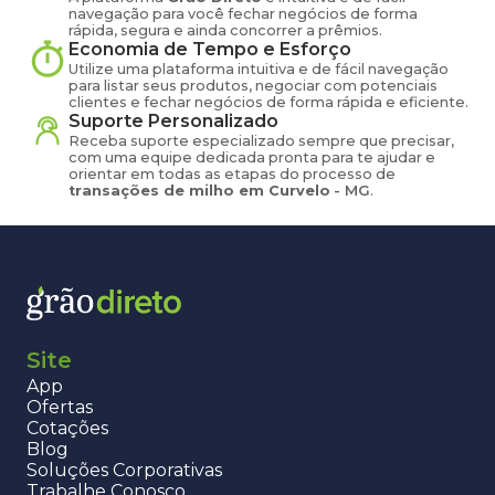
navegação para você fechar negócios de forma
rápida, segura e ainda concorrer a prêmios.
Economia de Tempo e Esforço
Utilize uma plataforma intuitiva e de fácil navegação
para listar seus produtos, negociar com potenciais
clientes e fechar negócios de forma rápida e eficiente.
Suporte Personalizado
Receba suporte especializado sempre que precisar,
com uma equipe dedicada pronta para te ajudar e
orientar em todas as etapas do processo de
transações de
milho
em
Curvelo
-
MG
.
Site
App
Ofertas
Cotações
Blog
Soluções Corporativas
Trabalhe Conosco