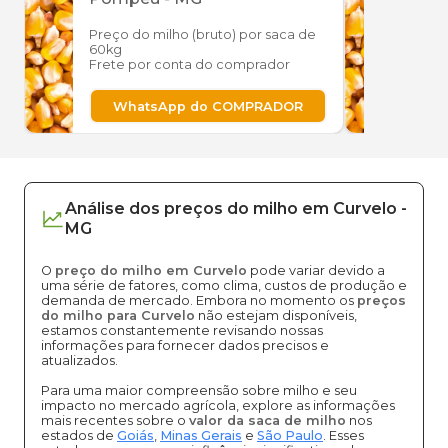
Preço do milho (bruto) por saca de
Preço
60kg
60kg
Frete por conta do comprador
Frete
WhatsApp do COMPRADOR
W
Análise dos
preços
do milho
em
Curvelo
-
MG
O
preço do milho em Curvelo
pode variar devido a
uma série de fatores, como clima, custos de produção e
demanda de mercado. Embora no momento os
preços
do milho para Curvelo
não estejam disponíveis,
estamos constantemente revisando nossas
informações para fornecer dados precisos e
atualizados.
Para uma maior compreensão sobre milho e seu
impacto no mercado agrícola, explore as informações
mais recentes sobre o
valor da saca de milho
nos
estados de
Goiás
,
Minas Gerais
e
São Paulo
. Esses