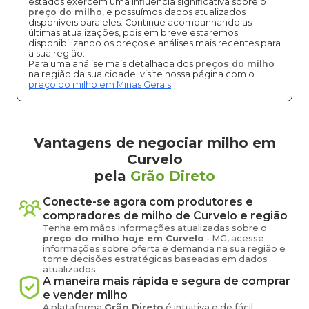
estados exercem uma influência significativa sobre o
preço do milho
, e possuímos dados atualizados
disponíveis para eles. Continue acompanhando as
últimas atualizações, pois em breve estaremos
disponibilizando os preços e análises mais recentes para
a sua região.
Para uma análise mais detalhada dos
preços do milho
na região da sua cidade, visite nossa página com o
preço do milho em Minas Gerais
.
Vantagens de negociar milho em
Curvelo
pela
Grão Direto
Conecte-se agora com produtores e
compradores de
milho
de
Curvelo
e região
Tenha em mãos informações atualizadas sobre o
preço
do milho
hoje em
Curvelo
-
MG
, acesse
informações sobre oferta e demanda na sua região e
tome decisões estratégicas baseadas em dados
atualizados.
A maneira mais rápida e segura de comprar
e vender
milho
A plataforma
Grão Direto
é intuitiva e de fácil