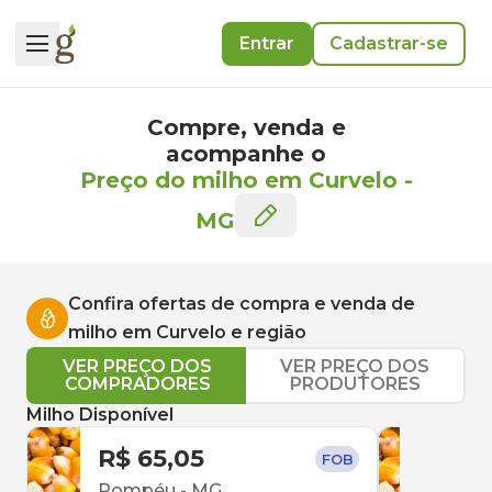
Entrar
Cadastrar-se
Compre, venda e
acompanhe o
Preço do milho em Curvelo
-
MG
Confira ofertas de compra e venda de
milho
em
Curvelo
e região
VER PREÇO DOS
VER PREÇO DOS
COMPRADORES
PRODUTORES
Milho Disponível
R$ 65,05
R$ 
FOB
Pompéu
-
MG
Par