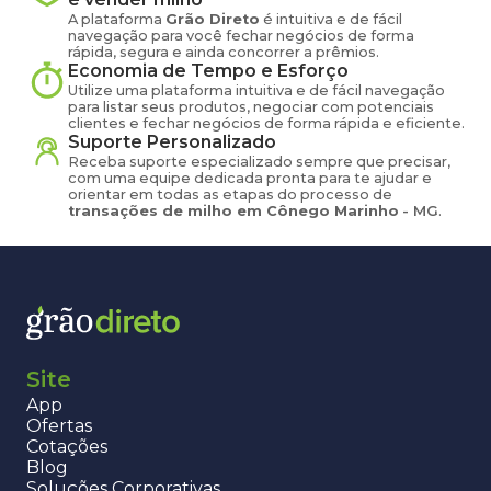
A plataforma
Grão Direto
é intuitiva e de fácil
navegação para você fechar negócios de forma
rápida, segura e ainda concorrer a prêmios.
Economia de Tempo e Esforço
Utilize uma plataforma intuitiva e de fácil navegação
para listar seus produtos, negociar com potenciais
clientes e fechar negócios de forma rápida e eficiente.
Suporte Personalizado
Receba suporte especializado sempre que precisar,
com uma equipe dedicada pronta para te ajudar e
orientar em todas as etapas do processo de
transações de
milho
em
Cônego Marinho
-
MG
.
Site
App
Ofertas
Cotações
Blog
Soluções Corporativas