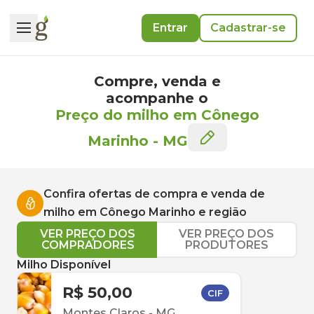
Entrar
Cadastrar-se
Compre, venda e
acompanhe o
Preço do milho em Cônego
Marinho
-
MG
Confira ofertas de compra e venda de
milho
em
Cônego Marinho
e região
VER PREÇO DOS
VER PREÇO DOS
COMPRADORES
PRODUTORES
Milho Disponível
R$ 50,00
CIF
Montes Claros
-
MG