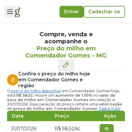
Entrar
Cadastrar-se
Compre, venda e
acompanhe o
Preço do milho em
Comendador Gomes
-
MG
Confira o
preço do milho hoje
em Comendador Gomes
e
região
O
preço do milho disponível
em Comendador Gomes hoje
,
está
R$ 58,52
. Houve um
aumento de 1,95%
no
valor da
saca de milho em Comendador Gomes
em relação a
30/07/2026. Essa variação do preço reflete uma
valorização
do
preço do milho em Comendador Gomes
.
Saiba mais!
Data
Preço
Ação
31/07/2026
R$ 58,52/sc