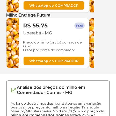
WhatsApp do COMPRADOR
W
Milho Entrega Futura
R$ 55,75
R$ 
FOB
Uberaba
-
MG
Ube
Preço do milho (bruto) por saca de
Preço
60kg
60kg
Frete por conta do comprador
Frete
WhatsApp do COMPRADOR
W
Análise dos
preços
do milho
em
Comendador Gomes
-
MG
Ao longo dos últimos dias, constatou-se uma
variação
positiva
nos
preços do milho na região Triângulo
Mineiro/Alto Paranaíba
. No dia 20/07/2026, o
preço do
milho em Comendador Gomes
estava R$ 57,43,