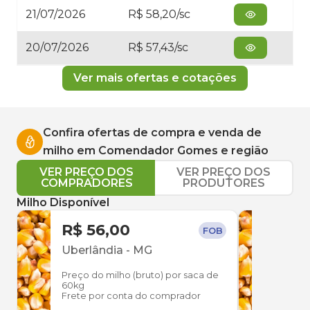
21/07/2026
R$ 58,20/sc
20/07/2026
R$ 57,43/sc
Ver mais ofertas e cotações
Confira ofertas de compra e venda de
milho
em
Comendador Gomes
e região
VER PREÇO DOS
VER PREÇO DOS
COMPRADORES
PRODUTORES
Milho Disponível
R$ 56,00
R$ 
FOB
Uberlândia
-
MG
Uber
Preço do milho (bruto) por saca de
Preço
60kg
60kg
Frete por conta do comprador
Frete