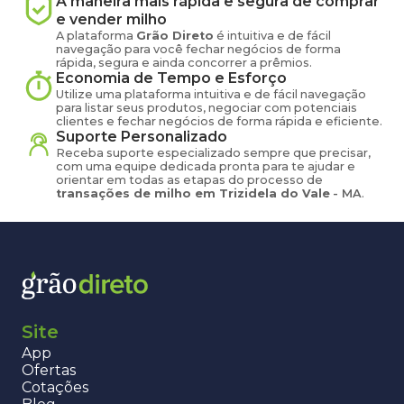
A maneira mais rápida e segura de comprar
e vender
milho
A plataforma
Grão Direto
é intuitiva e de fácil
navegação para você fechar negócios de forma
rápida, segura e ainda concorrer a prêmios.
Economia de Tempo e Esforço
Utilize uma plataforma intuitiva e de fácil navegação
para listar seus produtos, negociar com potenciais
clientes e fechar negócios de forma rápida e eficiente.
Suporte Personalizado
Receba suporte especializado sempre que precisar,
com uma equipe dedicada pronta para te ajudar e
orientar em todas as etapas do processo de
transações de
milho
em
Trizidela do Vale
-
MA
.
Site
App
Ofertas
Cotações