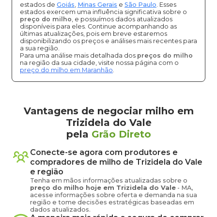
estados de
Goiás
,
Minas Gerais
e
São Paulo
. Esses
estados exercem uma influência significativa sobre o
preço do milho
, e possuímos dados atualizados
disponíveis para eles. Continue acompanhando as
últimas atualizações, pois em breve estaremos
disponibilizando os preços e análises mais recentes para
a sua região.
Para uma análise mais detalhada dos
preços do milho
na região da sua cidade, visite nossa página com o
preço do milho em Maranhão
.
Vantagens de negociar milho em
Trizidela do Vale
pela
Grão Direto
Conecte-se agora com produtores e
compradores de
milho
de
Trizidela do Vale
e região
Tenha em mãos informações atualizadas sobre o
preço
do milho
hoje em
Trizidela do Vale
-
MA
,
acesse informações sobre oferta e demanda na sua
região e tome decisões estratégicas baseadas em
dados atualizados.