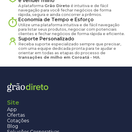
e vender
milho
A plataforma
Grão Direto
é intuitiva e de fácil
navegação para você fechar negócios de forma
rápida, segura e ainda concorrer a prêmios.
Economia de Tempo e Esforço
Utilize uma plataforma intuitiva e de fácil navegação
para listar seus produtos, negociar com potenciais
clientes e fechar negócios de forma rápida e eficiente.
Suporte Personalizado
Receba suporte especializado sempre que precisar,
com uma equipe dedicada pronta para te ajudar e
orientar em todas as etapas do processo de
transações de
milho
em
Coroatá
-
MA
.
Site
App
Ofertas
Cotações
Blog
Soluções Corporativas