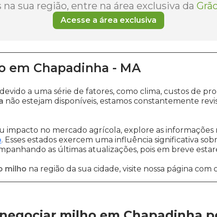
na sua região, entre na área exclusiva da
Grão
Acesse a área exclusiva
o
em
Chapadinha
-
MA
 devido a uma série de fatores, como clima, custos de
a
não estejam disponíveis, estamos constantemente revi
 impacto no mercado agrícola, explore as informações 
o
. Esses estados exercem uma influência significativa sob
ompanhando as últimas atualizações, pois em breve estare
o milho
na região da sua cidade, visite nossa página com 
negociar milho em Chapadinha
p