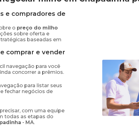
s e compradores de
obre o
preço
do milho
ações sobre oferta e
stratégicas baseadas em
de comprar e vender
fácil navegação para você
ainda concorrer a prêmios.
navegação para listar seus
 e fechar negócios de
precisar, com uma equipe
em todas as etapas do
padinha
-
MA
.