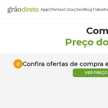
App
Ofertas
Cotações
Blog
Trabalh
Com
Preço d
Confira ofertas de compra
VER PREÇ