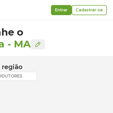
Entrar
Cadastrar-se
he o
a
-
MA
 região
RODUTORES