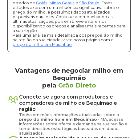
estados de
Goiás
,
Minas Gerais
e
São Paulo
. Esses
estados exercem uma influência significativa sobre o
preço do milho
, e possuímos dados atualizados
disponíveis para eles. Continue acompanhando as
últimas atualizações, pois em breve estaremos
disponibilizando os preços e análises mais recentes para
a sua região.
Para uma análise mais detalhada dos
preços do milho
na região da sua cidade, visite nossa página com o
preço do milho em Maranhão
.
Vantagens de negociar milho em
Bequimão
pela
Grão Direto
Conecte-se agora com produtores e
compradores de
milho
de
Bequimão
e
região
Tenha em mãos informações atualizadas sobre o
preço
do milho
hoje em
Bequimão
-
MA
, acesse
informações sobre oferta e demanda na sua região e
tome decisões estratégicas baseadas em dados
atualizados.