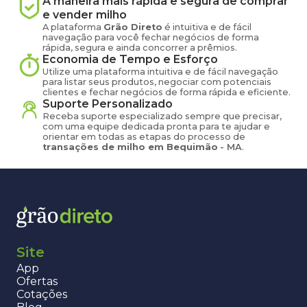
A maneira mais rápida e segura de comprar
e vender
milho
A plataforma
Grão Direto
é intuitiva e de fácil
navegação para você fechar negócios de forma
rápida, segura e ainda concorrer a prêmios.
Economia de Tempo e Esforço
Utilize uma plataforma intuitiva e de fácil navegação
para listar seus produtos, negociar com potenciais
clientes e fechar negócios de forma rápida e eficiente.
Suporte Personalizado
Receba suporte especializado sempre que precisar,
com uma equipe dedicada pronta para te ajudar e
orientar em todas as etapas do processo de
transações de
milho
em
Bequimão
-
MA
.
Site
App
Ofertas
Cotações