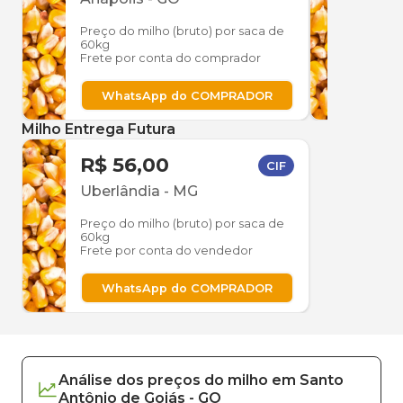
Preço do milho (bruto) por saca de
Preço
60kg
60kg
Frete por conta do comprador
Frete
WhatsApp do COMPRADOR
W
Milho Entrega Futura
R$ 56,00
CIF
Uberlândia
-
MG
Preço do milho (bruto) por saca de
60kg
Frete por conta do vendedor
WhatsApp do COMPRADOR
Análise dos
preços
do milho
em
Santo
Antônio de Goiás
-
GO