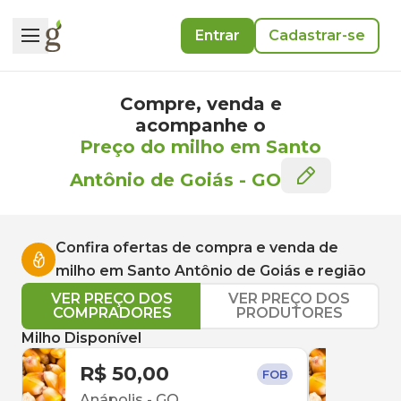
Entrar
Cadastrar-se
Compre, venda e
acompanhe o
Preço do milho em Santo
Antônio de Goiás
-
GO
Confira ofertas de compra e venda de
milho
em
Santo Antônio de Goiás
e região
VER PREÇO DOS
VER PREÇO DOS
COMPRADORES
PRODUTORES
Milho Disponível
R$ 50,00
R$ 
FOB
Anápolis
-
GO
Inac