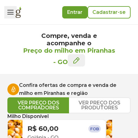
Entrar
Cadastrar-se
Compre, venda e
acompanhe o
Preço do milho em Piranhas
-
GO
Confira ofertas de compra e venda de
milho
em
Piranhas
e região
VER PREÇO DOS
VER PREÇO DOS
COMPRADORES
PRODUTORES
Milho Disponível
R$ 60,00
R$ 
FOB
Goiânia
-
GO
Sant