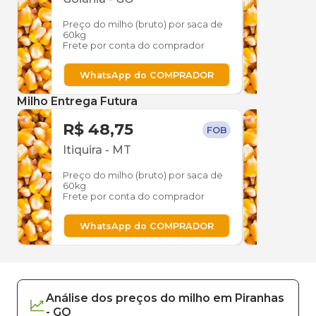
Preço do milho (bruto) por saca de
Preço
60kg
60kg
Frete por conta do comprador
Frete
WhatsApp do COMPRADOR
W
Milho Entrega Futura
R$ 48,75
R$ 
FOB
Itiquira
-
MT
Itiqu
Preço do milho (bruto) por saca de
Preço
60kg
60kg
Frete por conta do comprador
Frete
WhatsApp do COMPRADOR
W
Análise dos
preços
do milho
em
Piranhas
-
GO