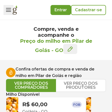
Entrar
Cadastrar-se
Compre, venda e
acompanhe o
Preço do milho em Pilar de
Goiás
-
GO
Confira ofertas de compra e venda de
milho
em
Pilar de Goiás
e região
VER PREÇO DOS
VER PREÇO DOS
COMPRADORES
PRODUTORES
Milho Disponível
R$ 60,00
R$ 
FOB
Goiânia
-
GO
Anáp