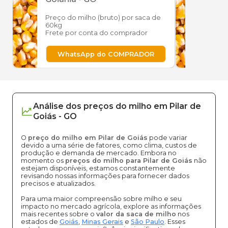
Preço do milho (bruto) por saca de
Preço
60kg
60kg
Frete por conta do comprador
Frete
WhatsApp do COMPRADOR
W
Análise dos
preços
do milho
em
Pilar de
Goiás
-
GO
O
preço do milho em Pilar de Goiás
pode variar
devido a uma série de fatores, como clima, custos de
produção e demanda de mercado. Embora no
momento os
preços do milho para Pilar de Goiás
não
estejam disponíveis, estamos constantemente
revisando nossas informações para fornecer dados
precisos e atualizados.
Para uma maior compreensão sobre milho e seu
impacto no mercado agrícola, explore as informações
mais recentes sobre o
valor da saca de milho
nos
estados de
Goiás
,
Minas Gerais
e
São Paulo
. Esses