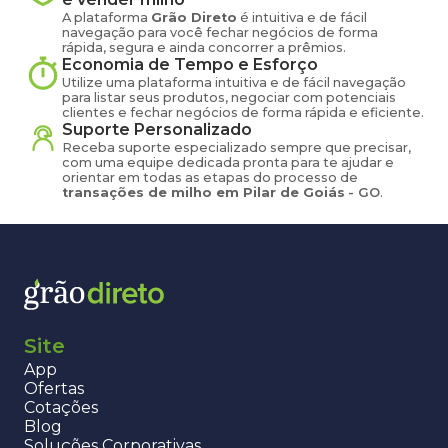
A plataforma
Grão Direto
é intuitiva e de fácil
navegação para você fechar negócios de forma
rápida, segura e ainda concorrer a prêmios.
Economia de Tempo e Esforço
Utilize uma plataforma intuitiva e de fácil navegação
para listar seus produtos, negociar com potenciais
clientes e fechar negócios de forma rápida e eficiente.
Suporte Personalizado
Receba suporte especializado sempre que precisar,
com uma equipe dedicada pronta para te ajudar e
orientar em todas as etapas do processo de
transações de
milho
em
Pilar de Goiás
-
GO
.
Site
App
Ofertas
Cotações
Blog
Soluções Corporativas