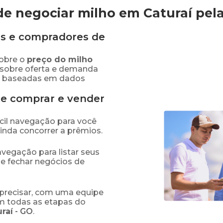
e negociar milho em Caturaí
pel
s e compradores de
obre o
preço
do milho
 sobre oferta e demanda
as baseadas em dados
de comprar e vender
fácil navegação para você
ainda concorrer a prêmios.
navegação para listar seus
 e fechar negócios de
precisar, com uma equipe
em todas as etapas do
raí
-
GO
.