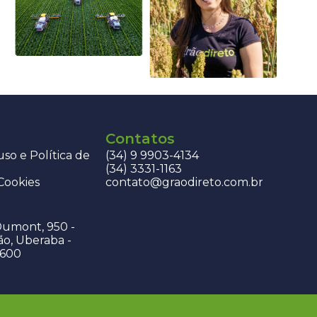
Contatos
so e Política de
(34) 9 9903-4134
(34) 3331-1163
 Cookies
contato@graodireto.com.br
Dumont, 950 -
ão, Uberaba -
-600