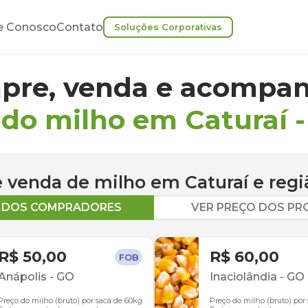
e Conosco
Contato
Soluções Corporativas
pre, venda e acompan
 do milho em Caturaí
 e venda de
milho
em
Caturaí
e regi
O DOS COMPRADORES
VER PREÇO DOS P
R$ 50,00
R$ 60,00
FOB
Anápolis
-
GO
Inaciolândia
-
GO
Preço do milho (bruto) por saca de 60kg
Preço do milho (bruto) por