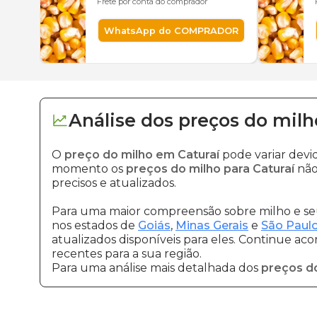
Frete por conta do comprador
WhatsApp do COMPRADOR
Análise dos
preços
do milh
O
preço do milho em Caturaí
pode variar devi
momento os
preços do milho para Caturaí
não
precisos e atualizados.
Para uma maior compreensão sobre milho e seu
nos estados de
Goiás
,
Minas Gerais
e
São Paul
atualizados disponíveis para eles. Continue ac
recentes para a sua região.
Para uma análise mais detalhada dos
preços d