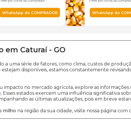
Frete por conta do comprador
Frete por conta do compra
WhatsApp do COMPRADOR
WhatsApp do CO
o
em
Caturaí
-
GO
do a uma série de fatores, como clima, custos de prod
 estejam disponíveis, estamos constantemente revisando
 impacto no mercado agrícola, explore as informações 
o
. Esses estados exercem uma influência significativa sob
ompanhando as últimas atualizações, pois em breve estare
o milho
na região da sua cidade, visite nossa página com 