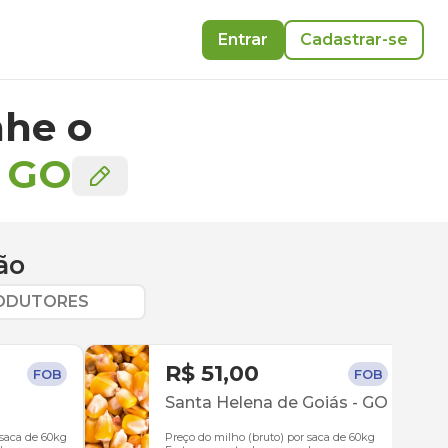
Entrar
Cadastrar-se
he o
-
GO
ão
RODUTORES
R$ 51,00
FOB
FOB
Santa Helena de Goiás
-
GO
 saca de 60kg
Preço do milho (bruto) por saca de 60kg