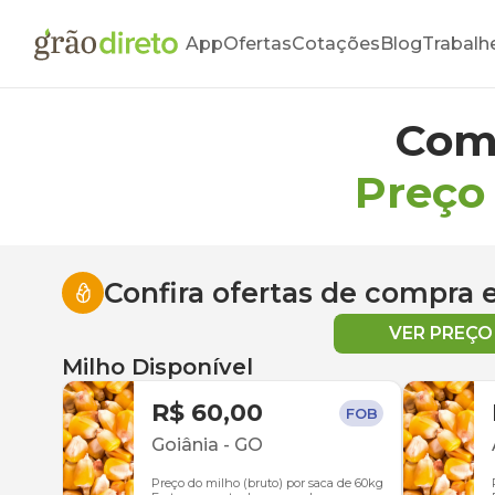
App
Ofertas
Cotações
Blog
Trabalh
Com
Preço
Confira ofertas de compra
VER PREÇ
Milho Disponível
R$ 60,00
FOB
Goiânia
-
GO
Preço do milho (bruto) por saca de 60kg