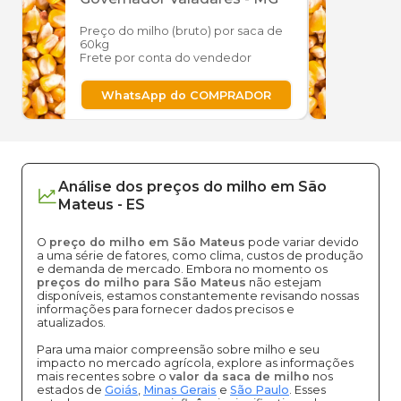
Preço do milho (bruto) por saca de
Preço
60kg
60kg
Frete por conta do vendedor
Frete
WhatsApp do COMPRADOR
W
Análise dos
preços
do milho
em
São
Mateus
-
ES
O
preço do milho em São Mateus
pode variar devido
a uma série de fatores, como clima, custos de produção
e demanda de mercado. Embora no momento os
preços do milho para São Mateus
não estejam
disponíveis, estamos constantemente revisando nossas
informações para fornecer dados precisos e
atualizados.
Para uma maior compreensão sobre milho e seu
impacto no mercado agrícola, explore as informações
mais recentes sobre o
valor da saca de milho
nos
estados de
Goiás
,
Minas Gerais
e
São Paulo
. Esses