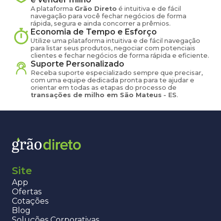
A plataforma
Grão Direto
é intuitiva e de fácil
navegação para você fechar negócios de forma
rápida, segura e ainda concorrer a prêmios.
Economia de Tempo e Esforço
Utilize uma plataforma intuitiva e de fácil navegação
para listar seus produtos, negociar com potenciais
clientes e fechar negócios de forma rápida e eficiente.
Suporte Personalizado
Receba suporte especializado sempre que precisar,
com uma equipe dedicada pronta para te ajudar e
orientar em todas as etapas do processo de
transações de
milho
em
São Mateus
-
ES
.
Site
App
Ofertas
Cotações
Blog
Soluções Corporativas