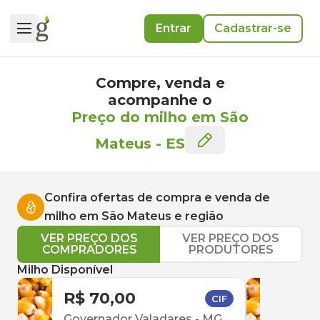
Entrar
Cadastrar-se
Compre, venda e
acompanhe o
Preço do milho em São
Mateus
-
ES
Confira ofertas de compra e venda de
milho
em
São Mateus
e região
VER PREÇO DOS
VER PREÇO DOS
COMPRADORES
PRODUTORES
Milho Disponível
R$ 70,00
R$ 
CIF
Governador Valadares
-
MG
Itap