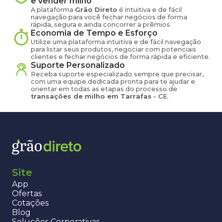
e vender
milho
A plataforma
Grão Direto
é intuitiva e de fácil
navegação para você fechar negócios de forma
rápida, segura e ainda concorrer a prêmios.
Economia de Tempo e Esforço
Utilize uma plataforma intuitiva e de fácil navegação
para listar seus produtos, negociar com potenciais
clientes e fechar negócios de forma rápida e eficiente.
Suporte Personalizado
Receba suporte especializado sempre que precisar,
com uma equipe dedicada pronta para te ajudar e
orientar em todas as etapas do processo de
transações de
milho
em
Tarrafas
-
CE
.
Site
App
Ofertas
Cotações
Blog
Soluções Corporativas