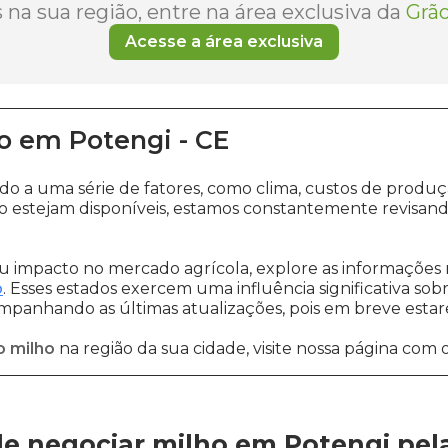
na sua região, entre na área exclusiva da
Grão
Acesse a área exclusiva
o
em
Potengi
-
CE
ido a uma série de fatores, como clima, custos de pro
 estejam disponíveis, estamos constantemente revisand
 impacto no mercado agrícola, explore as informações 
o
. Esses estados exercem uma influência significativa sob
ompanhando as últimas atualizações, pois em breve estare
o milho
na região da sua cidade, visite nossa página com 
e negociar milho em Potengi
pel