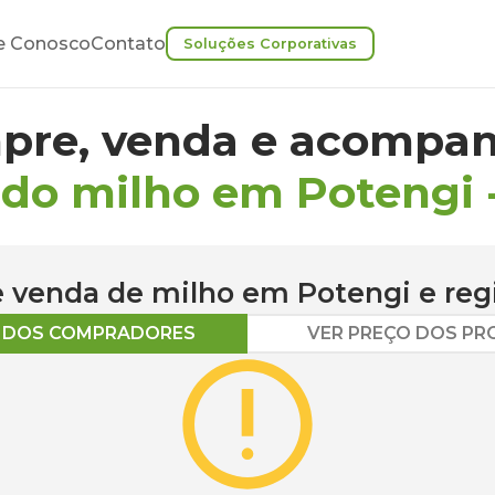
e Conosco
Contato
Soluções Corporativas
pre, venda e acompan
 do milho em Potengi
 e venda de
milho
em
Potengi
e reg
O DOS COMPRADORES
VER PREÇO DOS P