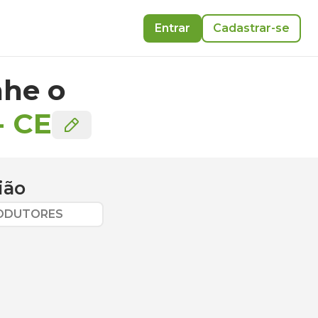
Entrar
Cadastrar-se
he o
-
CE
ião
RODUTORES