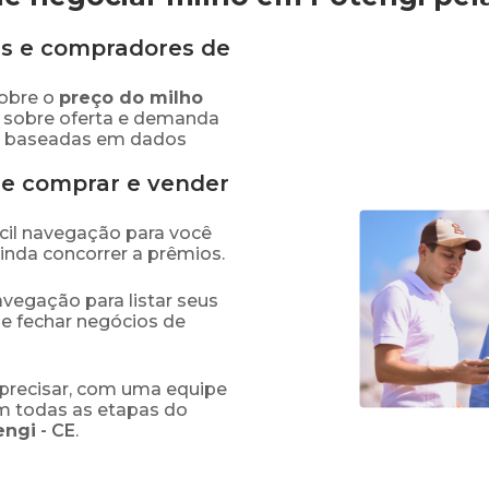
s e compradores de
obre o
preço
do milho
s sobre oferta e demanda
as baseadas em dados
de comprar e vender
fácil navegação para você
ainda concorrer a prêmios.
navegação para listar seus
 e fechar negócios de
precisar, com uma equipe
em todas as etapas do
engi
-
CE
.