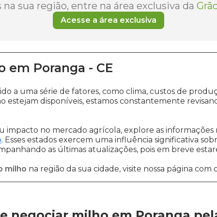
na sua região, entre na área exclusiva da
Grão
Acesse a área exclusiva
o
em
Poranga
-
CE
ido a uma série de fatores, como clima, custos de pro
o estejam disponíveis, estamos constantemente revisan
 impacto no mercado agrícola, explore as informações 
o
. Esses estados exercem uma influência significativa sob
ompanhando as últimas atualizações, pois em breve estare
o milho
na região da sua cidade, visite nossa página com 
e negociar milho em Poranga
pe