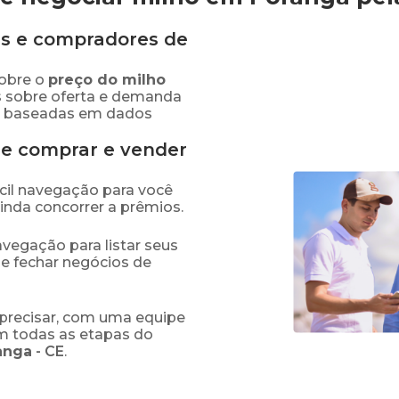
s e compradores de
obre o
preço
do milho
s sobre oferta e demanda
as baseadas em dados
de comprar e vender
fácil navegação para você
ainda concorrer a prêmios.
navegação para listar seus
 e fechar negócios de
precisar, com uma equipe
em todas as etapas do
anga
-
CE
.