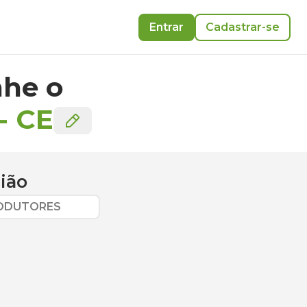
Entrar
Cadastrar-se
he o
-
CE
ião
RODUTORES