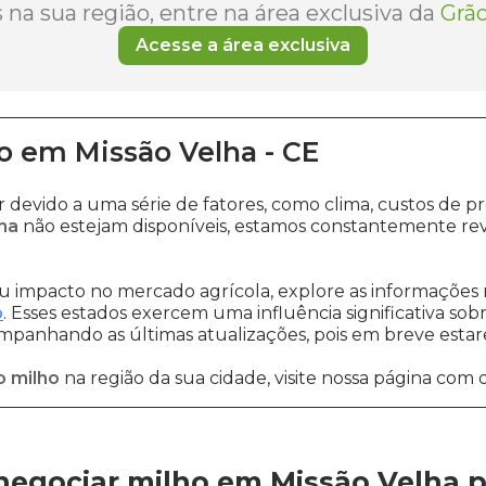
na sua região, entre na área exclusiva da
Grão
Acesse a área exclusiva
o
em
Missão Velha
-
CE
r devido a uma série de fatores, como clima, custos d
ha
não estejam disponíveis, estamos constantemente rev
 impacto no mercado agrícola, explore as informações 
o
. Esses estados exercem uma influência significativa sob
ompanhando as últimas atualizações, pois em breve estare
o milho
na região da sua cidade, visite nossa página com 
negociar milho em Missão Velha
p