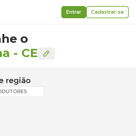
Entrar
Cadastrar-se
he o
ha
-
CE
e região
RODUTORES