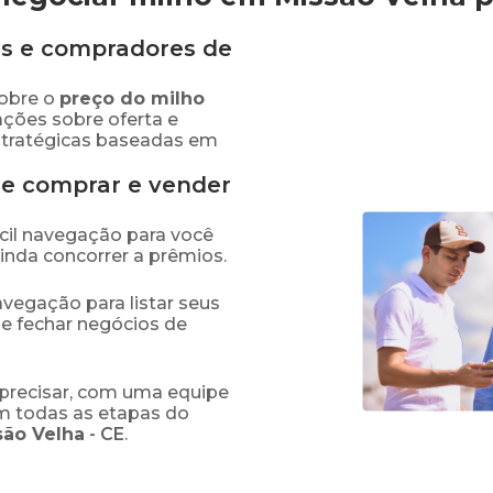
s e compradores de
obre o
preço
do milho
ações sobre oferta e
stratégicas baseadas em
de comprar e vender
fácil navegação para você
ainda concorrer a prêmios.
navegação para listar seus
 e fechar negócios de
precisar, com uma equipe
em todas as etapas do
são Velha
-
CE
.