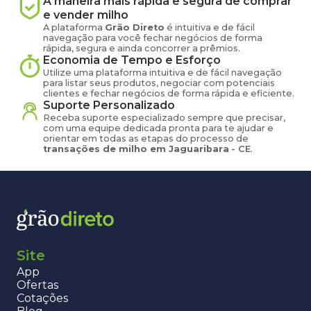
A maneira mais rápida e segura de comprar
e vender
milho
A plataforma
Grão Direto
é intuitiva e de fácil
navegação para você fechar negócios de forma
rápida, segura e ainda concorrer a prêmios.
Economia de Tempo e Esforço
Utilize uma plataforma intuitiva e de fácil navegação
para listar seus produtos, negociar com potenciais
clientes e fechar negócios de forma rápida e eficiente.
Suporte Personalizado
Receba suporte especializado sempre que precisar,
com uma equipe dedicada pronta para te ajudar e
orientar em todas as etapas do processo de
transações de
milho
em
Jaguaribara
-
CE
.
Site
App
Ofertas
Cotações