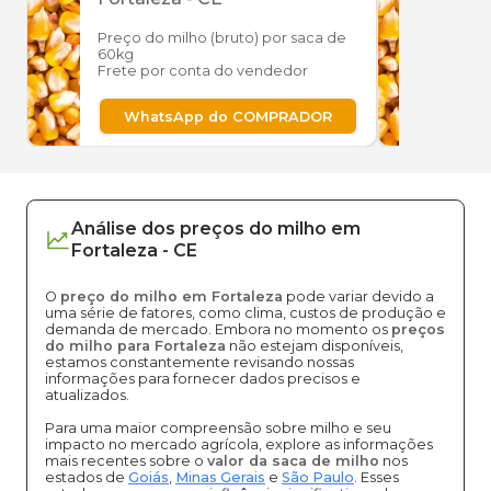
Preço do milho (bruto) por saca de
Preço
60kg
60kg
Frete por conta do vendedor
Frete
WhatsApp do COMPRADOR
W
Análise dos
preços
do milho
em
Fortaleza
-
CE
O
preço do milho em Fortaleza
pode variar devido a
uma série de fatores, como clima, custos de produção e
demanda de mercado. Embora no momento os
preços
do milho para Fortaleza
não estejam disponíveis,
estamos constantemente revisando nossas
informações para fornecer dados precisos e
atualizados.
Para uma maior compreensão sobre milho e seu
impacto no mercado agrícola, explore as informações
mais recentes sobre o
valor da saca de milho
nos
estados de
Goiás
,
Minas Gerais
e
São Paulo
. Esses