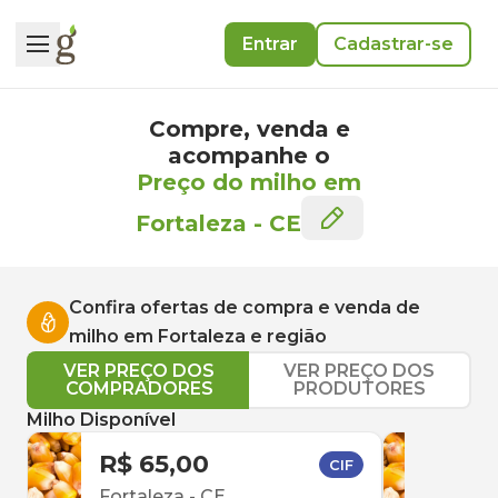
Entrar
Cadastrar-se
Compre, venda e
acompanhe o
Preço do milho em
Fortaleza
-
CE
Confira ofertas de compra e venda de
milho
em
Fortaleza
e região
VER PREÇO DOS
VER PREÇO DOS
COMPRADORES
PRODUTORES
Milho Disponível
R$ 65,00
R$ 
CIF
Fortaleza
-
CE
Cam