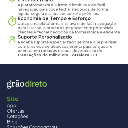
A plataforma
Grão Direto
é intuitiva e de fácil
navegação para você fechar negócios de forma
rápida, segura e ainda concorrer a prêmios.
Economia de Tempo e Esforço
Utilize uma plataforma intuitiva e de fácil navegação
para listar seus produtos, negociar com potenciais
clientes e fechar negócios de forma rápida e eficiente.
Suporte Personalizado
Receba suporte especializado sempre que precisar,
com uma equipe dedicada pronta para te ajudar e
orientar em todas as etapas do processo de
transações de
milho
em
Fortaleza
-
CE
.
Site
App
Ofertas
Cotações
Blog
Soluções Corporativas