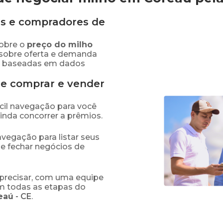
s e compradores de
obre o
preço
do milho
 sobre oferta e demanda
as baseadas em dados
de comprar e vender
fácil navegação para você
ainda concorrer a prêmios.
navegação para listar seus
 e fechar negócios de
precisar, com uma equipe
em todas as etapas do
eaú
-
CE
.