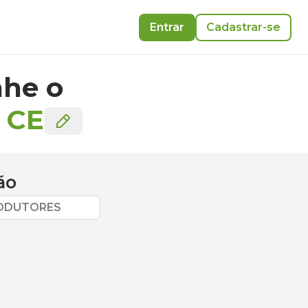
Entrar
Cadastrar-se
he o
-
CE
ão
RODUTORES