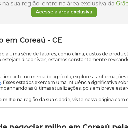
na sua região, entre na área exclusiva da
Grão
Acesse a área exclusiva
o
em
Coreaú
-
CE
do a uma série de fatores, como clima, custos de pro
 estejam disponíveis, estamos constantemente revisand
 impacto no mercado agrícola, explore as informações 
o
. Esses estados exercem uma influência significativa sob
ompanhando as últimas atualizações, pois em breve estare
o milho
na região da sua cidade, visite nossa página com 
de negociar milho em Coreaú
pel