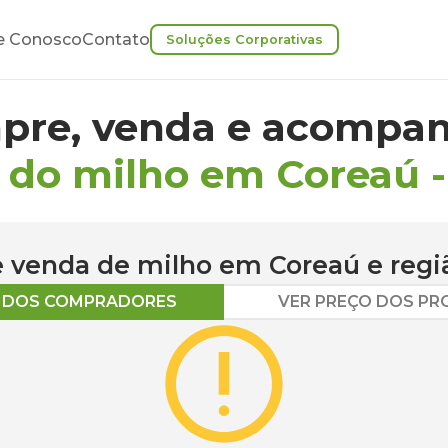
e Conosco
Contato
Soluções Corporativas
pre, venda e acompan
 do milho em Coreaú
 e venda de
milho
em
Coreaú
e regi
O DOS COMPRADORES
VER PREÇO DOS P