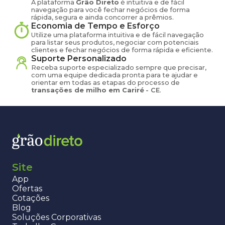
A plataforma
Grão Direto
é intuitiva e de fácil
navegação para você fechar negócios de forma
rápida, segura e ainda concorrer a prêmios.
Economia de Tempo e Esforço
Utilize uma plataforma intuitiva e de fácil navegação
para listar seus produtos, negociar com potenciais
clientes e fechar negócios de forma rápida e eficiente.
Suporte Personalizado
Receba suporte especializado sempre que precisar,
com uma equipe dedicada pronta para te ajudar e
orientar em todas as etapas do processo de
transações de
milho
em
Cariré
-
CE
.
Site
App
Ofertas
Cotações
Blog
Soluções Corporativas