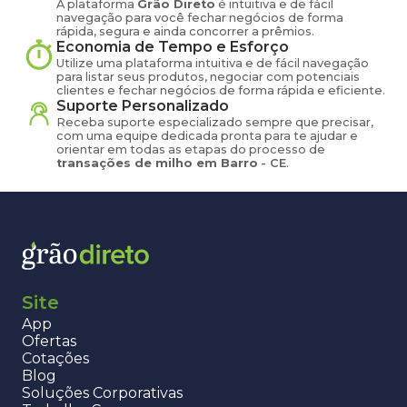
A plataforma
Grão Direto
é intuitiva e de fácil
navegação para você fechar negócios de forma
rápida, segura e ainda concorrer a prêmios.
Economia de Tempo e Esforço
Utilize uma plataforma intuitiva e de fácil navegação
para listar seus produtos, negociar com potenciais
clientes e fechar negócios de forma rápida e eficiente.
Suporte Personalizado
Receba suporte especializado sempre que precisar,
com uma equipe dedicada pronta para te ajudar e
orientar em todas as etapas do processo de
transações de
milho
em
Barro
-
CE
.
Site
App
Ofertas
Cotações
Blog
Soluções Corporativas