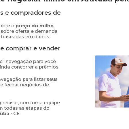
s e compradores de
obre o
preço
do milho
 sobre oferta e demanda
as baseadas em dados
de comprar e vender
fácil navegação para você
ainda concorrer a prêmios.
navegação para listar seus
 e fechar negócios de
precisar, com uma equipe
em todas as etapas do
tuba
-
CE
.