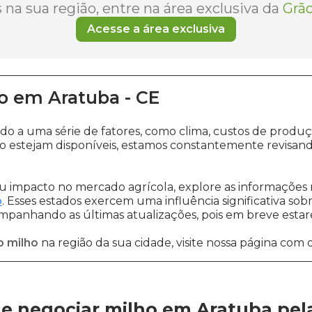
na sua região, entre na área exclusiva da
Grão
Acesse a área exclusiva
o
em
Aratuba
-
CE
ido a uma série de fatores, como clima, custos de pro
o estejam disponíveis, estamos constantemente revisand
 impacto no mercado agrícola, explore as informações 
o
. Esses estados exercem uma influência significativa sob
ompanhando as últimas atualizações, pois em breve estare
o milho
na região da sua cidade, visite nossa página com 
e negociar milho em Aratuba
pel