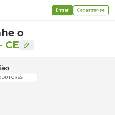
Entrar
Cadastrar-se
he o
-
CE
ião
RODUTORES