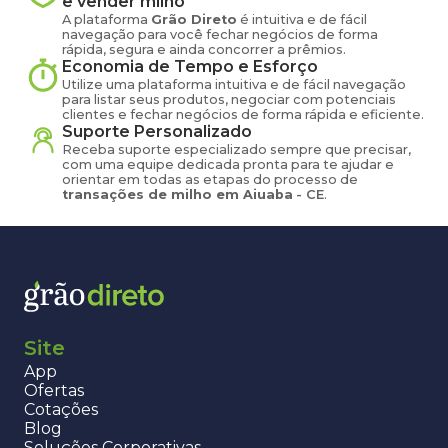
e vender
milho
A plataforma
Grão Direto
é intuitiva e de fácil
navegação para você fechar negócios de forma
rápida, segura e ainda concorrer a prêmios.
Economia de Tempo e Esforço
Utilize uma plataforma intuitiva e de fácil navegação
para listar seus produtos, negociar com potenciais
clientes e fechar negócios de forma rápida e eficiente.
Suporte Personalizado
Receba suporte especializado sempre que precisar,
com uma equipe dedicada pronta para te ajudar e
orientar em todas as etapas do processo de
transações de
milho
em
Aiuaba
-
CE
.
Site
App
Ofertas
Cotações
Blog
Soluções Corporativas