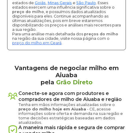
estados de
Goiás
,
Minas Gerais
e
São Paulo
. Esses
estados exercem uma influência significativa sobre o
preço do milho
, e possuímos dados atualizados
disponíveis para eles. Continue acompanhando as
últimas atualizações, pois em breve estaremos
disponibilizando os preços e análises mais recentes para
a sua região.
Para uma análise mais detalhada dos
preços do milho
na região da sua cidade, visite nossa página com o
preço do milho em Ceará
.
Vantagens de negociar milho em
Aiuaba
pela
Grão Direto
Conecte-se agora com produtores e
compradores de
milho
de
Aiuaba
e região
Tenha em mãos informações atualizadas sobre o
preço
do milho
hoje em
Aiuaba
-
CE
, acesse
informações sobre oferta e demanda na sua região e
tome decisões estratégicas baseadas em dados
atualizados.
A maneira mais rápida e segura de comprar